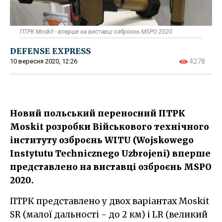
ПТРК Moskit - вперше на виставці озброєнь MSPO 2020
DEFENSE EXPRESS
10 вересня 2020, 12:26
4278
Новий польський переносний ПТРК
Moskit розробки Військового технічного
інституту озброєнь WITU (Wojskowego
Instytutu Technicznego Uzbrojeni) вперше
представлено на виставці озброєнь MSPO
2020​.
ПТРК представлено у двох варіантах Moskit
SR (малої дальності - до 2 км) і LR (великий