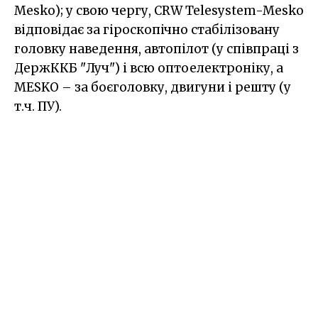
Mesko); у свою чергу, CRW Telesystem-Mesko
відповідає за гіроскопічно стабілізовану
головку наведення, автопілот (у співпраці з
ДержККБ "Луч") і всю оптоелектроніку, а
MESKO – за боєголовку, двигуни і решту (у
т.ч. ПУ).