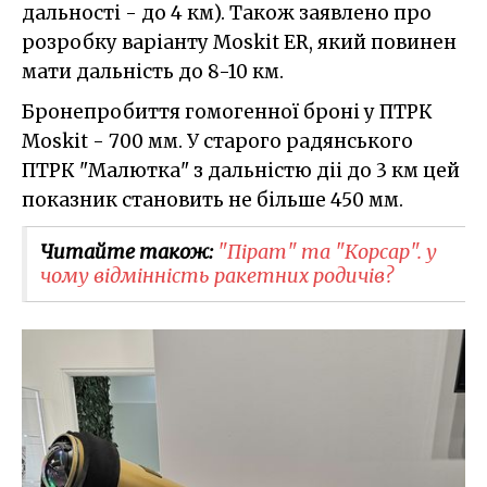
дальності - до 4 км). Також заявлено про
розробку варіанту Moskit ER, який повинен
мати дальність до 8-10 км.
Бронепробиття гомогенної броні у ПТРК
Moskit - 700 мм. У старого радянського
ПТРК "Малютка" з дальністю діі до 3 км цей
показник становить не більше 450 мм.
Читайте також:
"Пірат" та "Корсар". у
чому відмінність ракетних родичів?