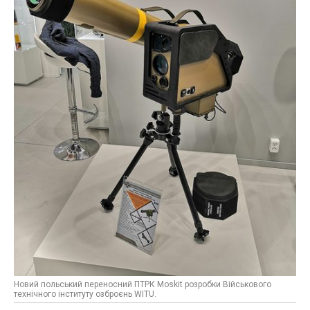
Новий польський переносний ПТРК Moskit розробки Військового
технічного інституту озброєнь WITU.