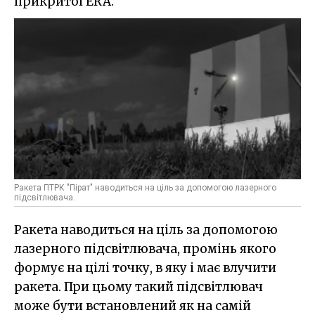
прикритої ERA.
Ракета ПТРК "Пірат" наводиться на ціль за допомогою лазерного
підсвітлювача.
Ракета наводиться на ціль за допомогою
лазерного підсвітлювача, промінь якого
формує на цілі точку, в яку і має влучити
ракета. При цьому такий підсвітлювач
може бути встановлений як на самій