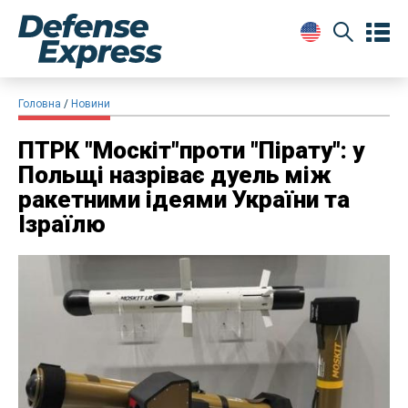
Головна
Новини
ПТРК "Москіт"проти "Пірату": у
Польщі назріває дуель між
ракетними ідеями України та
Ізраїлю