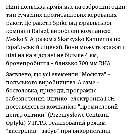
Нині польська армія має на озброєнні один
тип сучасних протитанкових керованих
ракет. Це ракети Spike від ізраїльської
компанії Rafael, вироблені компанією
Mesko S. A. разом з Skarzysko Kamienna по
ізраїльській ліцензії. Вони можуть вражати
цілі на на відстані не більше 4 км,
бронепробиття - близько 700 мм RHA.
Заявлено, що усі елементи "Москіта" -
польського виробництва. А саме -
боєголовка, приводи, програмне
забезпечення. Оптико-електронна ГСН
поставляється компанією "Промисловий
центр оптики" (Przemysłowe Centrum
Optyki). У ПТРК реалізований режим
"вистрілив - забув", при використанні