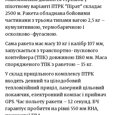
піхотному варіанті ПТРК "Пірат" складає
2500 м. Ракета обладнана бойовими
частинами з трьома типами вагою 2,5 кг –
кумулятивною, термобаричною і
осколково-фугасною.
Сама ракета має масу 10 кг і калібр 107 мм,
запускається з транспортно-пускового
контейнера (ТПК) довжиною 1180 мм. Маса
спорядженого ТПК з ракетою – 15 кг.
У склад прицільного комплексу ПТРК
входять денний та цілодобовий
тепловізійний приціл, лазерний цільовий
покажчик, електронний компас і приймач
GPS. Час польоту ракети – 12 секунд. БЧ
гарантує пробиття на рівні 550 мм RHA,