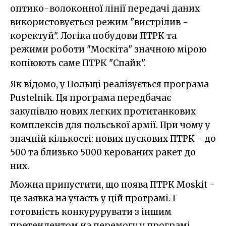
оптико-волоконної лінії передачі даних
використовується режим "вистрілив -
коректуй". Логіка побудови ПТРК та
режими роботи "Москіта" значною мірою
копіюють саме ПТРК "Спайк".
Як відомо, у Польщі реалізується програма
Pustelnik. Ця програма передбачає
закупівлю нових легких протитанкових
комплексів для польської армії. При чому у
значній кількості: нових пускових ПТРК - до
500 та близько 5000 керованих ракет до
них.
Можна припустити, що поява ПТРК Moskit -
це заявка на участь у цій програмі. І
готовність конкурурувати з іншим
претендентом на перемогу у програмі