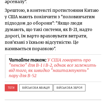
арсеналу".
Зрештою, в контексті протистояння Китаю
у США мають покінчити з "половинчатим
підходом до оборони": "Якщо люди
думають, що такі системи, як B-21, надто
дорогі, їм варто враховувати витрати,
пов’язані з їхньою відсутністю. Це
називається поразкою".
Читайте також:
У США говорять про
"пенсію" для B-1 і B-2, однак все залежить
від того, як швидко "наштампують"
пару для B-52
ТЕГИ
ВІЙСЬКОВА АВІАЦІЯ
ВІЙСЬКОВА ЗБРОЯ