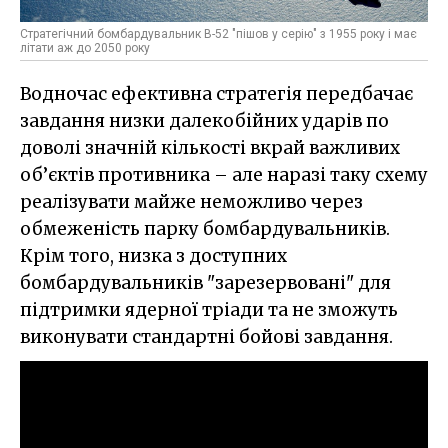
Стратегічний бомбардувальник B-52 "пішов у серію" з 1955 року і має
літати аж до 2050 року
Водночас ефективна стратегія передбачає
завдання низки далекобійних ударів по
доволі значній кількості вкрай важливих
об’єктів противника – але наразі таку схему
реалізувати майже неможливо через
обмеженість парку бомбардувальників.
Крім того, низка з доступних
бомбардувальників "зарезервовані" для
підтримки ядерної тріади та не зможуть
виконувати стандартні бойові завдання.