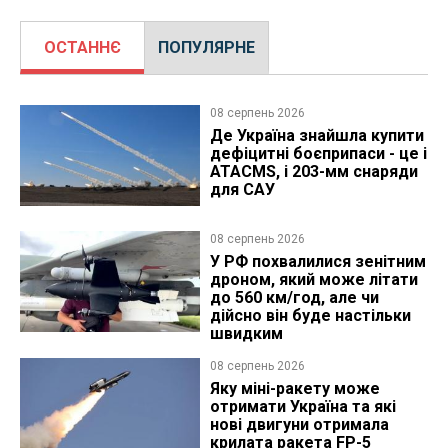
ОСТАННЄ
ПОПУЛЯРНЕ
08 серпень 2026
Де Україна знайшла купити
дефіцитні боєприпаси - це і
ATACMS, і 203-мм снаряди
для САУ
08 серпень 2026
У РФ похвалилися зенітним
дроном, який може літати
до 560 км/год, але чи
дійсно він буде настільки
швидким
08 серпень 2026
Яку міні-ракету може
отримати Україна та які
нові двигуни отримала
крилата ракета FP-5