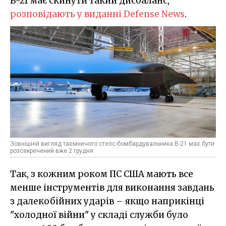
B-21 має скинути такий дисбаланс,
розповідають у виданні Defense News
.
Зовнішній вигляд таємничого стелс-бомбардувальника B-21 має бути
розсекречений вже 2 грудня
Так, з кожним роком ПС США мають все
менше інструментів для виконання завдань
з далекобійних ударів – якщо наприкінці
"холодної війни" у складі служби було