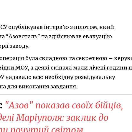
У опублікував інтерв’ю з пілотом, який
а "Азовсталь" та здійснював евакуацію
рії заводу.
 операція була складною та секретною – керув
ідки МОУ, а деякі екіпажі мали лічені години 
ОУ надавало всю необхідну розвідувальну
на для виконання завдання.
:
"Азов" показав своїх бійців,
елі Маріуполя: заклик до
ути почутий світом