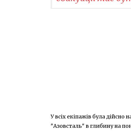
У всіх екіпажів була дійсно
"Азовсталь" в глибину на по