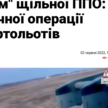
ом" щільної ППО:
чної операції
ртольотів
02 червня 2022, 