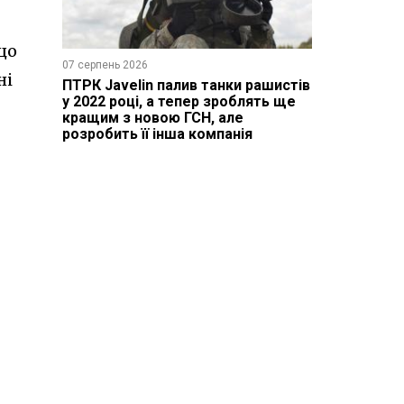
що
07 серпень 2026
ні
ПТРК Javelin палив танки рашистів
у 2022 році, а тепер зроблять ще
кращим з новою ГСН, але
розробить її інша компанія