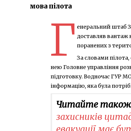
мова пілота
Г
енеральний штаб ЗС
доставляв вантаж н
поранених з терито
За словами пілота,
нею Головне управління розв
підготовку. Водночас ГУР М
інформацію, яка була потріб
Читайте також
захисників цитад
евакуації має б