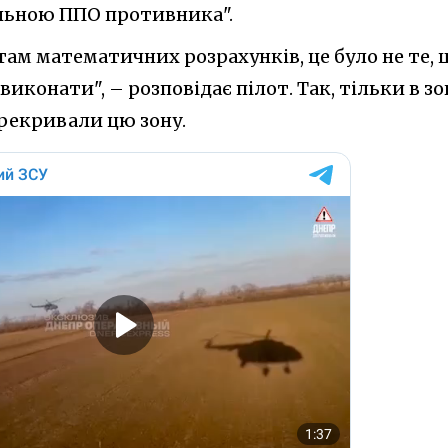
льною ППО противника".
 там математичних розрахунків, це було не те, 
иконати", – розповідає пілот. Так, тільки в зо
ерекривали цю зону.