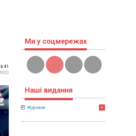
Ми у соцмережах
16:41
4920
Наші видання
Журнали
42