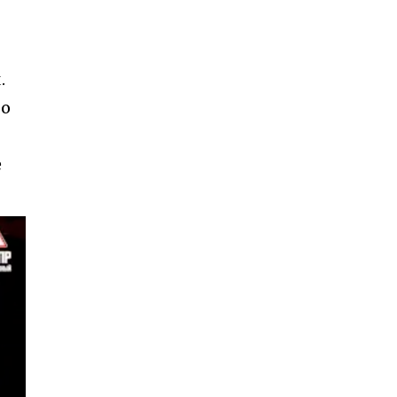
.
то
е