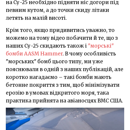
на Су-25 необхідно підняти ніс догори під
певним кутом, а до точки скиду літаки
летять на малій висоті.
Крім того, якщо придивитись уважно, то
можемо на тому відео побачити й те, що з
наших Су-25 скидають також і
"морські"
бомби AASM Hammer
. В чому особливість
"морських" бомб цього типу, ми уже
пояснювали в одній з наших публікацій, але
коротко нагадаємо – такі бомби мають
бетонне покриття з тим, щоб мінімізувати
ерозію в умовах відкритого моря, така
практика прийнята на авіаносцях ВМС США.