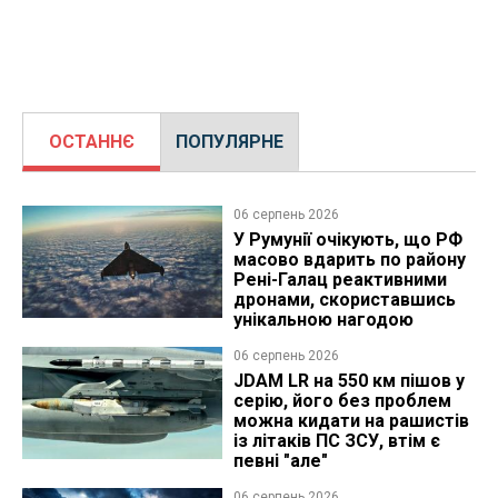
ОСТАННЄ
ПОПУЛЯРНЕ
06 серпень 2026
У Румунії очікують, що РФ
масово вдарить по району
Рені-Галац реактивними
дронами, скориставшись
унікальною нагодою
06 серпень 2026
JDAM LR на 550 км пішов у
серію, його без проблем
можна кидати на рашистів
із літаків ПС ЗСУ, втім є
певні "але"
06 серпень 2026