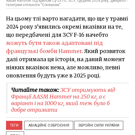
AASM Hammer під крилом Су-25 ПС ЗСУ, грудень 2024 року, джерело -
телеграм-спільнота "Соняшник"
На цьому тлі варто нагадати, що ще у травні
2024 року з’явились окремі вказівки на те,
що передбачені для ЗСУ F-16 начебто
можуть бути також адаптовані під
французькі бомби Hammer
. Який розвиток
далі отримала ця історія, на даний момент
ніяких вказівок нема, але можливо, певні
оновлення будуть уже в 2025 році.
Читайте також:
ЗСУ отримують від
Франції AASM Hammer на 250 кг, а є
варіант і на 1000 кг, який теж було б
добре отримати
ТЕГИ
АВІАЦІЙНЕ ОЗБРОЄННЯ
ЗБРОЙНІ СИЛИ УКРАЇНИ