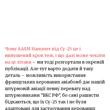
Чому AASM Hammer під Су-25 це і
вимушений крок теж, і що далі може чекати
на ці літаки
– ми тоді розгортали в окремій
публікації. Але тут варто додати й таку
деталь – можливість використання
французьких керованих авіабомб дає нашій
штурмовій авіації певну перевагу над
штурмовиками "ВКС РФ", бо самі рашисти
бідкаються, що їх Су-25 так і не були
адаптовані для застосування керованих