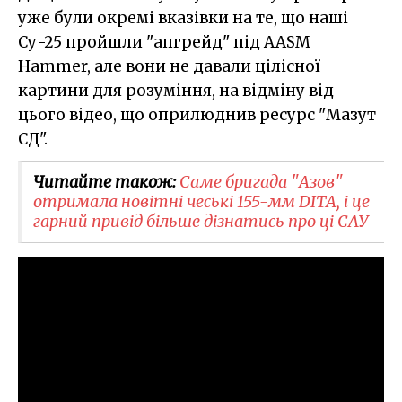
уже були окремі вказівки на те, що наші
Су-25 пройшли "апгрейд" під AASM
Hammer, але вони не давали цілісної
картини для розуміння, на відміну від
цього відео, що оприлюднив ресурс "Мазут
СД".
Читайте також:
Саме бригада "Азов"
отримала новітні чеські 155-мм DITA, і це
гарний привід більше дізнатись про ці САУ