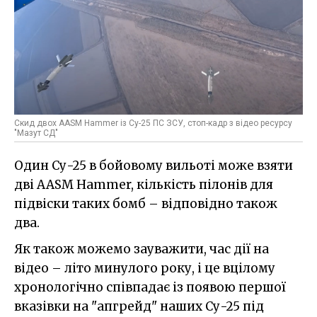
Скид двох AASM Hammer із Су-25 ПС ЗСУ, стоп-кадр з відео ресурсу
"Мазут СД"
Один Су-25 в бойовому вильоті може взяти
дві AASM Hammer, кількість пілонів для
підвіски таких бомб – відповідно також
два.
Як також можемо зауважити, час дії на
відео – літо минулого року, і це вцілому
хронологічно співпадає із появою першої
вказівки на "апгрейд" наших Су-25 під