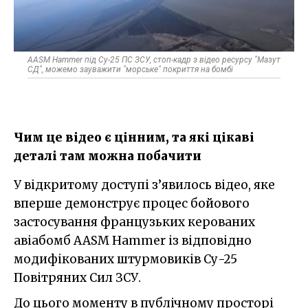
AASM Hammer під Су-25 ПС ЗСУ, стоп-кадр з відео ресурсу "Мазут
СД", можемо зауважити "морське" покриття на бомбі
Чим це відео є цінним, та які цікаві
деталі там можна побачити
У відкритому доступі з’явилось відео, яке
вперше демонструє процес бойового
застосування французьких керованих
авіабомб AASM Hammer із відповідно
модифікованих штурмовиків Су-25
Повітряних Сил ЗСУ.
До цього моменту в публічному просторі