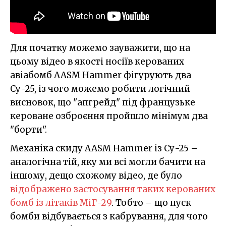
Для початку можемо зауважити, що на
цьому відео в якості носіїв керованих
авіабомб AASM Hammer фігурують два
Су-25, із чого можемо робити логічний
висновок, що "апгрейд" під французьке
кероване озброєння пройшло мінімум два
"борти".
Механіка скиду AASM Hammer із Су-25 –
аналогічна тій, яку ми всі могли бачити на
іншому, дещо схожому відео, де було
відображено застосування таких керованих
бомб із літаків МіГ-29
. Тобто – що пуск
бомби відбувається з кабрування, для чого