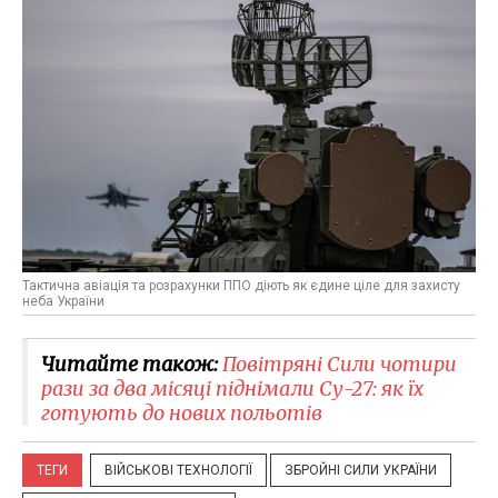
Тактична авіація та розрахунки ППО діють як єдине ціле для захисту
неба України
Читайте також:
Повітряні Сили чотири
рази за два місяці піднімали Су-27: як їх
готують до нових польотів
ТЕГИ
ВІЙСЬКОВІ ТЕХНОЛОГІЇ
ЗБРОЙНІ СИЛИ УКРАЇНИ