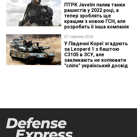
ПТРК Javelin палив танки
рашистів у 2022 році, а
тепер зроблять ще
кращим з новою ГСН, але
розробить її інша компанія
07 серпень 2026
У Південні Кореї згадують
за Leopard 1 з баштою
C3105 в ЗСУ, але
закликають не копіювати
"сліпо" український досвід