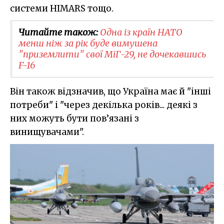
системи HIMARS тощо.
Читайте також:
Одна із країн НАТО
менш ніж за рік буде вимушена
"приземлити" свої МіГ-29, не дочекавшись
F-16
Він також відзначив, що Україна має й "інші
потреби" і "через декілька років... деякі з
них можуть бути пов’язані з
винищувачами".