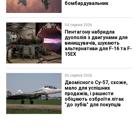
бомбардувальник
04 серпня 2026
Пентагону набридла
дуополія з двигунами для
винищувачів, шукають
альтернативи для F-16 та F-
15EX
03 серпня 2026
Двомісного Су-57, схоже,
мало для успішних
продажів, і рашисти
обіцяють озброїти літак
"до зубів" для покупців