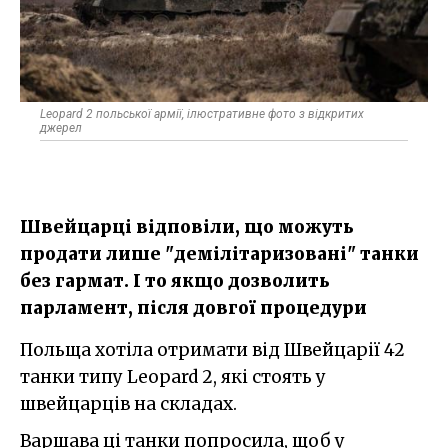
Leopard 2 польської армії, ілюстративне фото з відкритих
джерел
Швейцарці відповіли, що можуть
продати лише "демілітаризовані" танки
без гармат. І то якщо дозволить
парламент, після довгої процедури
Польща хотіла отримати від Швейцарії 42
танки типу Leopard 2, які стоять у
швейцарців на складах.
Варшава ці танки попросила, щоб у