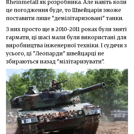
Rheinmetall як розробника. Але навіть коли
це погодження буде, то Швейцарія зможе
поставити лише "демілітаризовані" танки.
З них просто ще в 2010-2011 роках були зняті
гармати, ці шасі мали були використані для
виробництва інженерної техніки. І судячи з
усього, ці "Леопарди" швейцарці не
збираються назад "мілітаризувати".