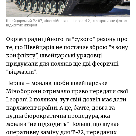
Швейцарський Pz 87, ліцензійна копія Leopard 2, ілюстративне фото з
відкритих джерел
Окрім традиційного та "сухого" резону про
те, що Швейцарія не постачає зброю "в зону
конфлікту", швейцарські урядовці
придумали для поляків ще дві феєричні
"відмазки".
Перша – мовляв, щоби швейцарське
Міноборони отримало право передати свої
Leopard 2 полякам, тут свій дозвіл має дати
парламент країни. А це, бачте, довга та
нудна бюрократична процедура, яка
мовляв "не підходить" Польщі, що шукає
оперативну заміну для Т-72, переданих