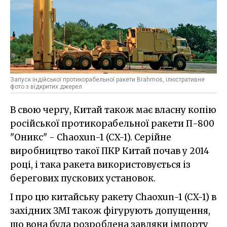
Запуск індійської протикорабельної ракети Brahmos, ілюстративне
фото з відкритих джерел
В свою чергу, Китай також має власну копію
російської протикорабельної ракети П-800
"Оникс" - Chaoxun-1 (CX-1). Серійне
виробництво такої ПКР Китай почав у 2014
році, і така ракета використовується із
берегових пускових установок.
І про цю китайську ракету Chaoxun-1 (CX-1) в
західних ЗМІ також фігурують допущення,
що вона була розроблена завдяки імпорту