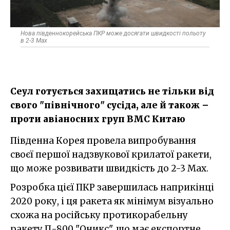
Нова південнокорейська ПКР може досягати швидкості польоту
в 2-3 Мах
Сеул готується захищатись не тільки від
свого "північного" сусіда, але й також –
проти авіаносних груп ВМС Китаю
Південна Корея провела випробування
своєї першої надзвукової крилатої ракети,
що може розвивати швидкість до 2-3 Мах.
Розробка цієї ПКР завершилась наприкінці
2020 року, і ця ракета як мінімум візуально
схожа на російську протикорабельну
ракету П-800 "Оникс", що має експортне