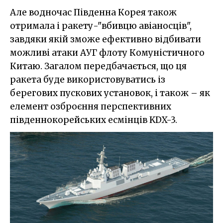
Але водночас Південна Корея також
отримала і ракету-"вбивцю авіаносців",
завдяки якій зможе ефективно відбивати
можливі атаки АУГ флоту Комуністичного
Китаю. Загалом передбачається, що ця
ракета буде використовуватись із
берегових пускових установок, і також – як
елемент озброєння перспективних
південнокорейських есмінців KDX-3.