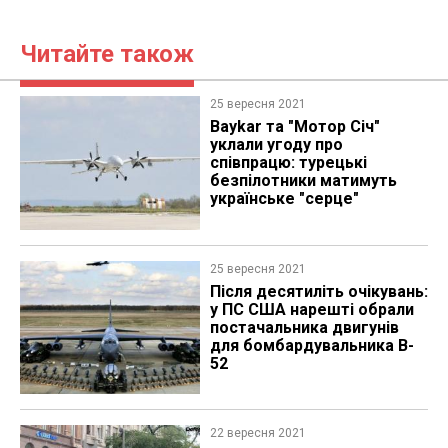
Читайте також
25 вересня 2021
Baykar та "Мотор Січ"
уклали угоду про
співпрацю: турецькі
безпілотники матимуть
українське "серце"
25 вересня 2021
Після десятиліть очікувань:
у ПС США нарешті обрали
постачальника двигунів
для бомбардувальника B-
52
22 вересня 2021