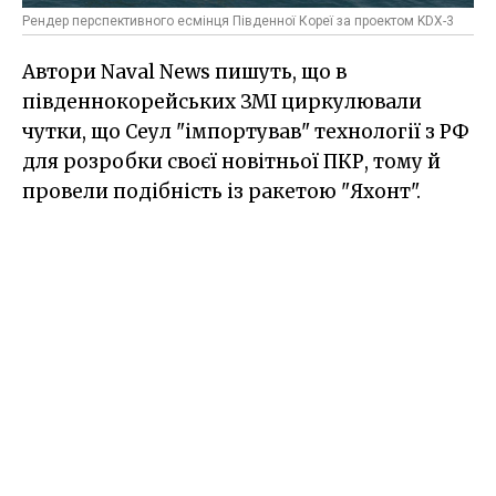
Рендер перспективного есмінця Південної Кореї за проектом KDX-3
Автори Naval News пишуть, що в
південнокорейських ЗМІ циркулювали
чутки, що Сеул "імпортував" технології з РФ
для розробки своєї новітньої ПКР, тому й
провели подібність із ракетою "Яхонт".