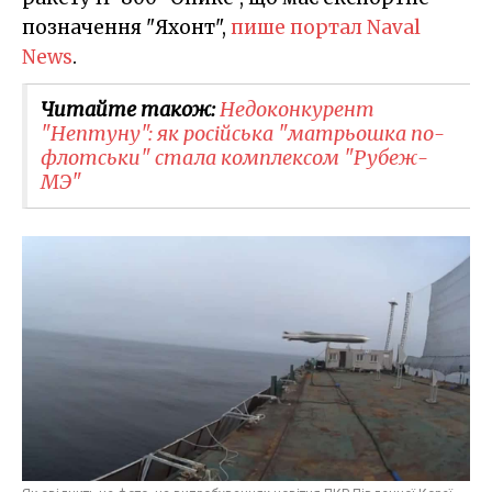
позначення "Яхонт",
пише портал Naval
News
.
Читайте також:
Недоконкурент
"Нептуну": як російська "матрьошка по-
флотськи" стала комплексом "Рубеж-
МЭ"