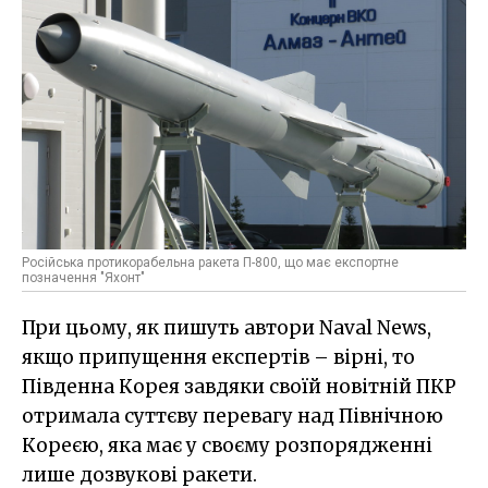
Російська протикорабельна ракета П-800, що має експортне
позначення "Яхонт"
При цьому, як пишуть автори Naval News,
якщо припущення експертів – вірні, то
Південна Корея завдяки своїй новітній ПКР
отримала суттєву перевагу над Північною
Кореєю, яка має у своєму розпорядженні
лише дозвукові ракети.