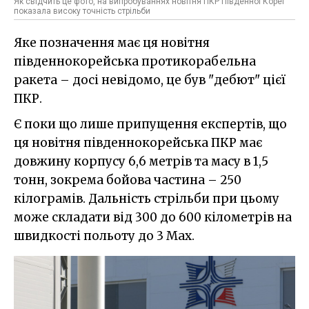
Як свідчить це фото, на випробуваннях новітня ПКР Південної Кореї
показала високу точність стрільби
Яке позначення має ця новітня
південнокорейська протикорабельна
ракета – досі невідомо, це був "дебют" цієї
ПКР.
Є поки що лише припущення експертів, що
ця новітня південнокорейська ПКР має
довжину корпусу 6,6 метрів та масу в 1,5
тонн, зокрема бойова частина – 250
кілограмів. Дальність стрільби при цьому
може складати від 300 до 600 кілометрів на
швидкості польоту до 3 Мах.