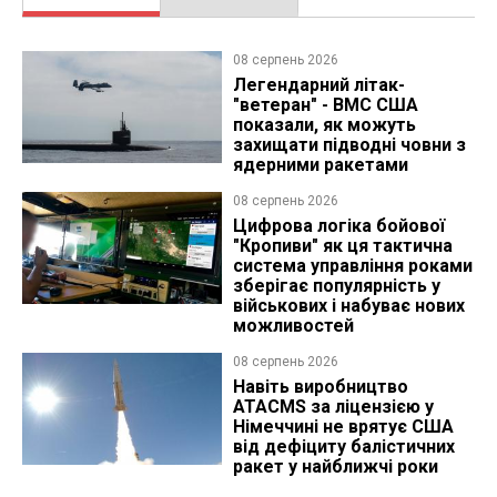
08 серпень 2026
Легендарний літак-
"ветеран" - ВМС США
показали, як можуть
захищати підводні човни з
ядерними ракетами
08 серпень 2026
Цифрова логіка бойової
"Кропиви" як ця тактична
система управління роками
зберігає популярність у
військових і набуває нових
можливостей
08 серпень 2026
Навіть виробництво
ATACMS за ліцензією у
Німеччині не врятує США
від дефіциту балістичних
ракет у найближчі роки