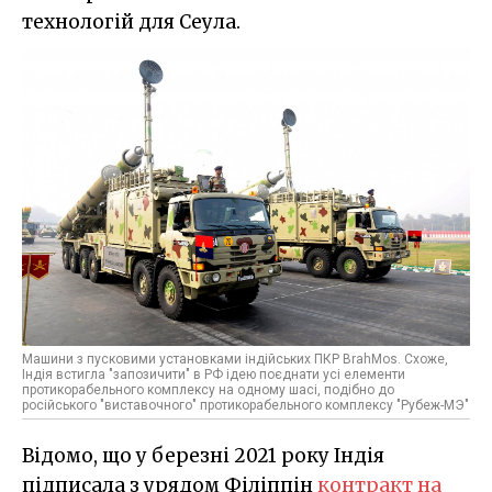
технологій для Сеула.
Машини з пусковими установками індійських ПКР BrahMos. Схоже,
Індія встигла "запозичити" в РФ ідею поєднати усі елементи
протикорабельного комплексу на одному шасі, подібно до
російського "виставочного" протикорабельного комплексу "Рубеж-МЭ"
Відомо, що у березні 2021 року Індія
підписала з урядом Філіппін
контракт на