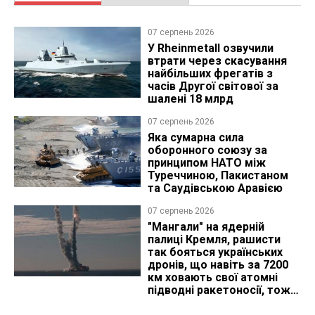
07 серпень 2026
У Rheinmetall озвучили
втрати через скасування
найбільших фрегатів з
часів Другої світової за
шалені 18 млрд
07 серпень 2026
Яка сумарна сила
оборонного союзу за
принципом НАТО між
Туреччиною, Пакистаном
та Саудівською Аравією
07 серпень 2026
"Мангали" на ядерній
палиці Кремля, рашисти
так бояться українських
дронів, що навіть за 7200
км ховають свої атомні
підводні ракетоносії, тож
що видно з космосу