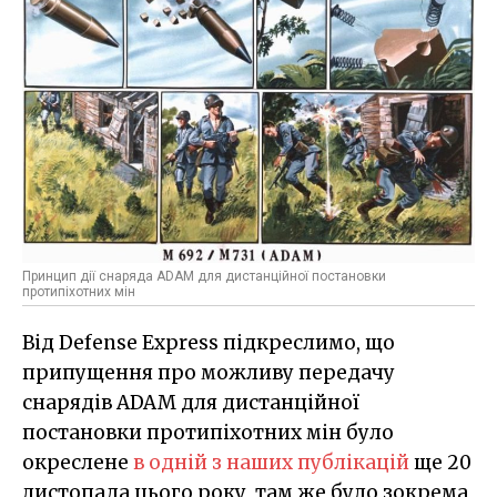
Принцип дії снаряда ADAM для дистанційної постановки
протипіхотних мін
Від Defense Express підкреслимо, що
припущення про можливу передачу
снарядів ADAM для дистанційної
постановки протипіхотних мін було
окреслене
в одній з наших публікацій
ще 20
листопада цього року, там же було зокрема