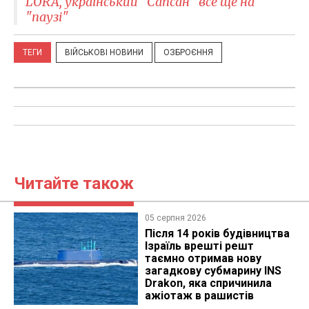
LORA, український "Сапсан" все ще на
"паузі"
ТЕГИ
ВІЙСЬКОВІ НОВИНИ
ОЗБРОЄННЯ
Читайте також
05 серпня 2026
Після 14 років будівництва
Ізраїль врешті решт
таємно отримав нову
загадкову субмарину INS
Drakon, яка спричинила
ажіотаж в рашистів