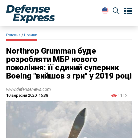
Головна
Новини
Northrop Grumman буде
розробляти МБР нового
покоління: її єдиний суперник
Boeing "вийшов з гри" у 2019 році
www.defensenews.com
10 вересня 2020, 15:38
1112