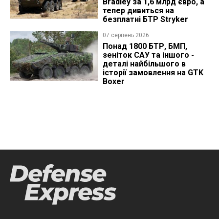
Bradley за 1,6 млрд євро, а
тепер дивиться на
безплатні БТР Stryker
07 серпень 2026
Понад 1800 БТР, БМП,
зеніток САУ та іншого -
деталі найбільшого в
історії замовлення на GTK
Boxer