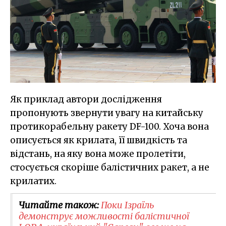
Як приклад автори дослідження
пропонують звернути увагу на китайську
протикорабельну ракету DF-100. Хоча вона
описується як крилата, її швидкість та
відстань, на яку вона може пролетіти,
стосується скоріше балістичних ракет, а не
крилатих.
Читайте також:
Поки Ізраїль
демонструє можливості балістичної