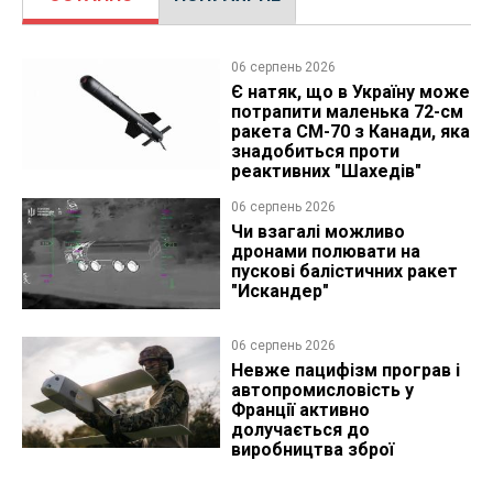
06 серпень 2026
Є натяк, що в Україну може
потрапити маленька 72-см
ракета CM-70 з Канади, яка
знадобиться проти
реактивних "Шахедів"
06 серпень 2026
Чи взагалі можливо
дронами полювати на
пускові балістичних ракет
"Искандер"
06 серпень 2026
Невже пацифізм програв і
автопромисловість у
Франції активно
долучається до
виробництва зброї