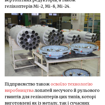
вертолітних редукторів, а також
гелікоптерів Мі-2, Мі-8, Мі-24.
Підприємство також
освоїло технологію
виробництва
лопатей несучого й рульового
гвинтів для гелікоптерів цих типів, которі
виготовлені як із металу, так і сучасних