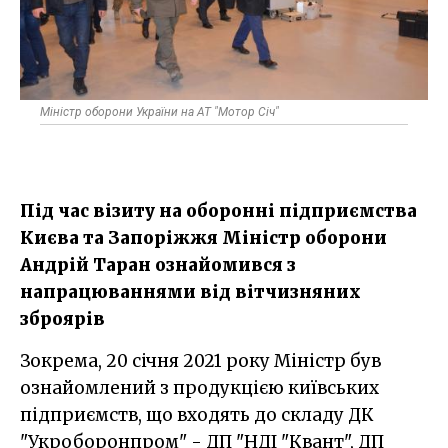
Міністр оборони України на АТ "Мотор Січ"
Під час візиту на оборонні підприємства
Києва та Запоріжжя Міністр оборони
Андрій Таран ознайомився з
напрацюваннями від вітчизняних
зброярів
Зокрема, 20 січня 2021 року Міністр був
ознайомлений з продукцією київських
підприємств, що входять до складу ДК
"Укроборонпром" - ДП "НДІ "Квант", ДП