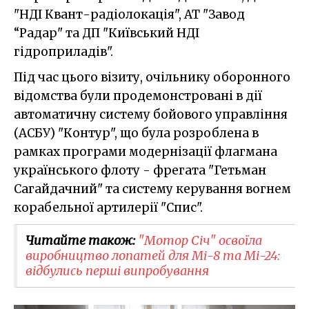
"НДІ Квант-радіолокація", АТ "Завод
“Радар" та ДП "Київський НДІ
гідроприладів".
Під час цього візиту, очільнику оборонного
відомства були продемонстровані в дії
автоматичну систему бойового управління
(АСБУ) "Контур", що була розроблена в
рамках програми модернізації флагмана
українського флоту - фрегата "Гетьман
Сагайдачний" та систему керування вогнем
корабельної артилерії "Спис".
Читайте також:
"Мотор Січ" освоїла
виробництво лопатей для Мі-8 та Мі-24:
відбулись перші випробування