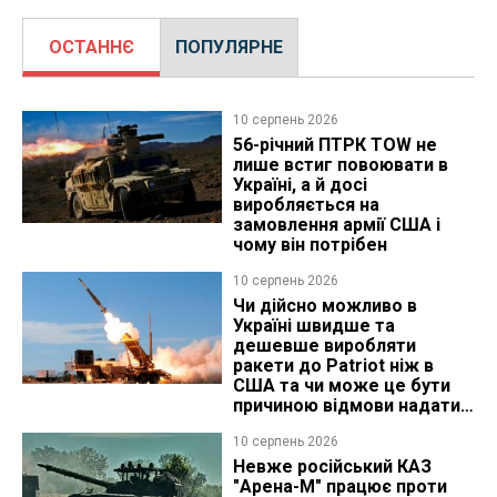
ОСТАННЄ
ПОПУЛЯРНЕ
10 серпень 2026
56-річний ПТРК TOW не
лише встиг повоювати в
Україні, а й досі
виробляється на
замовлення армії США і
чому він потрібен
10 серпень 2026
Чи дійсно можливо в
Україні швидше та
дешевше виробляти
ракети до Patriot ніж в
США та чи може це бути
причиною відмови надати
ліцензію
10 серпень 2026
Невже російський КАЗ
"Арена-М" працює проти