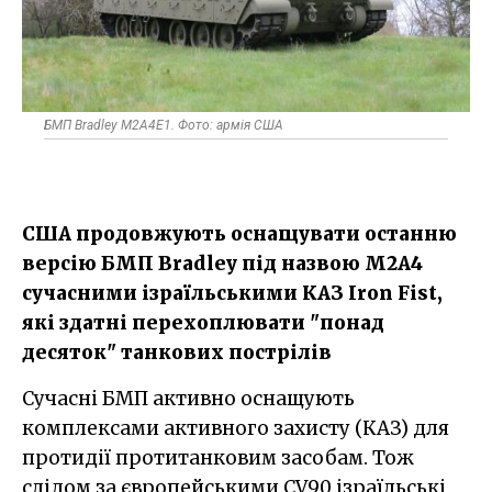
БМП Bradley M2A4E1. Фото: армія США
США продовжують оснащувати останню
версію БМП Bradley під назвою M2A4
сучасними ізраїльськими КАЗ Iron Fist,
які здатні перехоплювати "понад
десяток" танкових пострілів
Сучасні БМП активно оснащують
комплексами активного захисту (КАЗ) для
протидії протитанковим засобам. Тож
слідом за європейськими CV90 ізраїльські