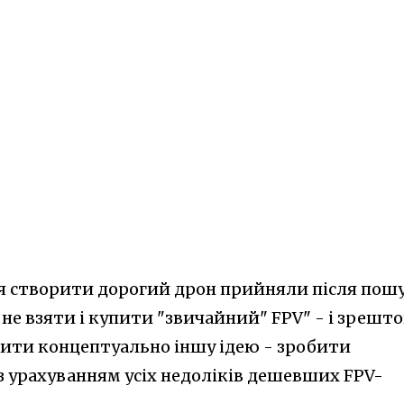
ня створити дорогий дрон прийняли після пош
у не взяти і купити "звичайний" FPV" - і зрешт
лити концептуально іншу ідею - зробити
з урахуванням усіх недоліків дешевших FPV-