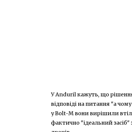
У Anduril кажуть, що рішен
відповіді на питання "а чом
у Bolt-M вони вирішили вті
фактично "ідеальний засіб" 