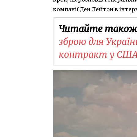
компанії Ден Лейтон в інте
Читайте також
зброю для Україн
контракт у СШ