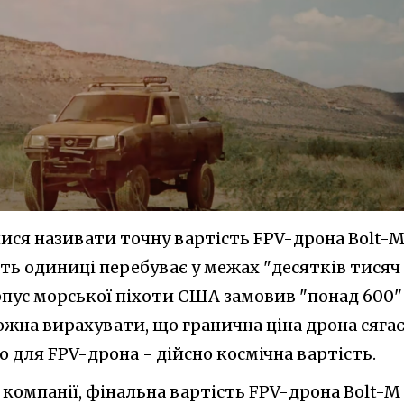
ися називати точну вартість FPV-дрона Bolt-M
ть одиниці перебуває у межах "десятків тисяч
рпус морської піхоти США замовив "понад 600"
можна вирахувати, що гранична ціна дрона сяга
що для FPV-дрона - дійсно космічна вартість.
компанії, фінальна вартість FPV-дрона Bolt-M