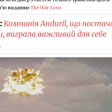
рв’ю виданню
The War Zone
.
:
Компанія Anduril, що постач
и, виграла важливий для себе
А