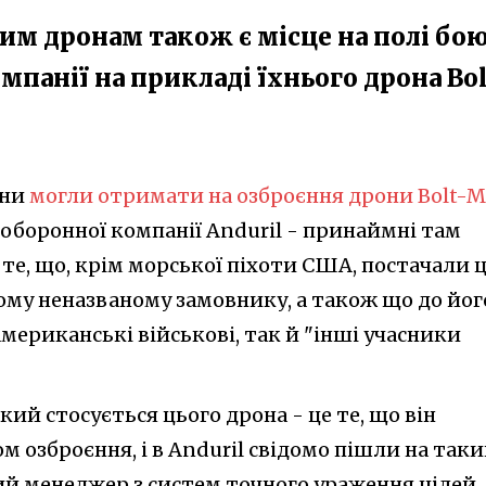
гим дронам також є місце на полі бою
мпанії на прикладі їхнього дрона Bol
їни
могли отримати на озброєння дрони Bolt-M
 оборонної компанії Anduril - принаймні там
те, що, крім морської піхоти США, постачали ц
му неназваному замовнику, а також що до йог
американські військові, так й "інші учасники
ий стосується цього дрона - це те, що він
 озброєння, і в Anduril свідомо пішли на так
ний менеджер з систем точного ураження цілей