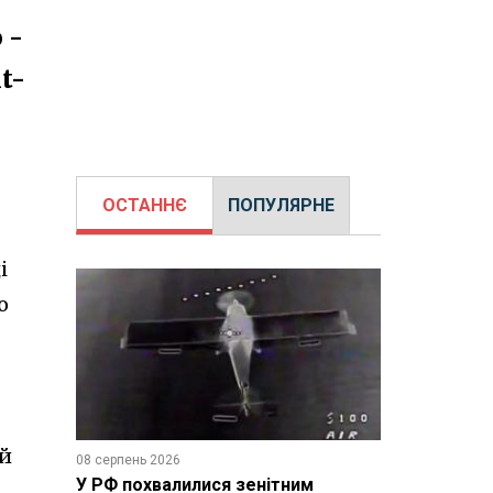
 -
t-
ОСТАННЄ
ПОПУЛЯРНЕ
і
о
ий
08 серпень 2026
У РФ похвалилися зенітним