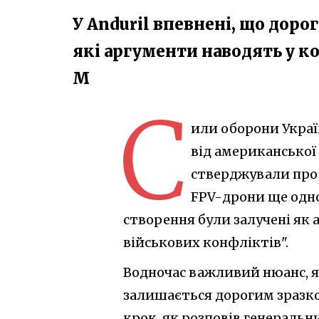
У Anduril впевнені, що доро
які аргументи наводять у ко
M
С
или оборони Укра
від американської
стверджували про 
FPV-дрони ще одно
створення були залучені як 
військових конфліктів".
Водночас важливий нюанс, як
залишається дорогим зразком
крок, як розповів генераль