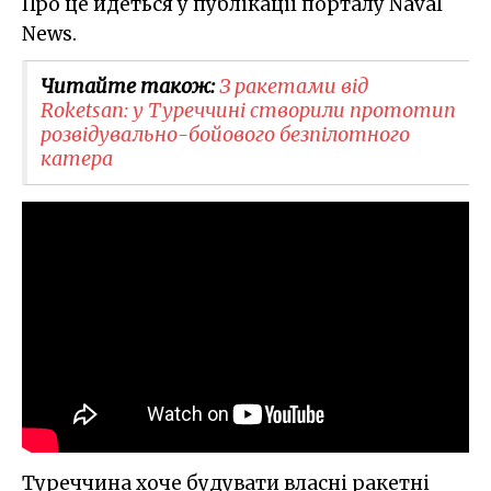
Про це йдеться у публікації порталу Naval
News.
Читайте також:
З ракетами від
Roketsan: у Туреччині створили прототип
розвідувально-бойового безпілотного
катера
Туреччина хоче будувати власні ракетні