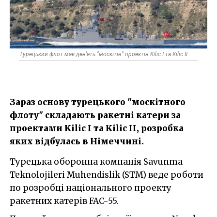
Турецький флот має дев'ять "москітів" проектів Kilic I та Kilic II
Зараз основу турецького "москітного
флоту" складають ракетні катери за
проектами Kilic I та Kilic II, розробка
яких відбулась в Німеччині.
Турецька оборонна компанія Savunma
Teknolojileri Muhendislik (STM) веде роботи
по розробці національного проекту
ракетних катерів FAC-55.