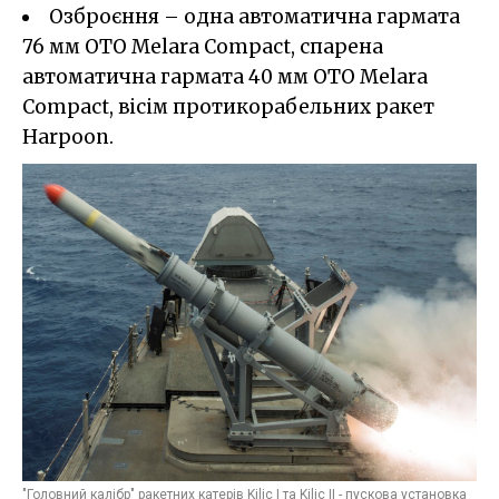
Озброєння – одна автоматична гармата
76 мм OTO Melara Compact, спарена
автоматична гармата 40 мм OTO Melara
Compact, вісім протикорабельних ракет
Harpoon.
"Головний калібр" ракетних катерів Kilic I та Kilic II - пускова установка