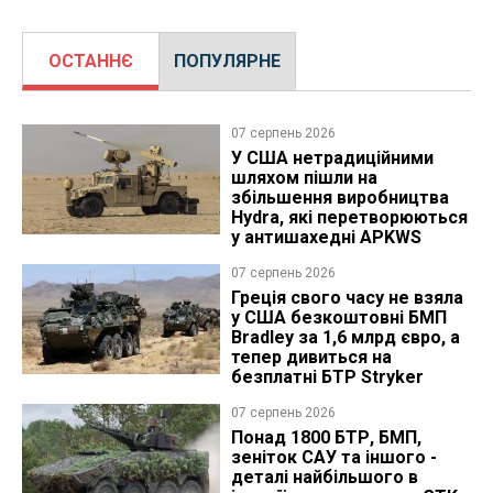
ОСТАННЄ
ПОПУЛЯРНЕ
07 серпень 2026
У США нетрадиційними
шляхом пішли на
збільшення виробництва
Hydra, які перетворюються
у антишахедні APKWS
07 серпень 2026
Греція свого часу не взяла
у США безкоштовні БМП
Bradley за 1,6 млрд євро, а
тепер дивиться на
безплатні БТР Stryker
07 серпень 2026
Понад 1800 БТР, БМП,
зеніток САУ та іншого -
деталі найбільшого в