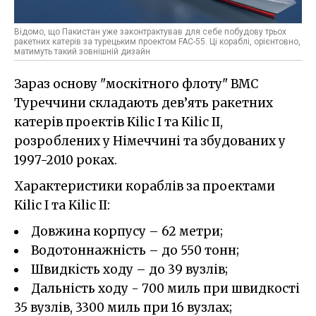
Відомо, що Пакистан уже законтрактував для себе побудову трьох
ракетних катерів за турецьким проектом FAC-55. Ці кораблі, орієнтовно,
матимуть такий зовнішній дизайн
Зараз основу "москітного флоту" ВМС
Туреччини складають дев’ять ракетних
катерів проектів Kilic I та Kilic II,
розроблених у Німеччині та збудованих у
1997-2010 роках.
Характеристики кораблів за проектами
Kilic I та Kilic II:
Довжина корпусу – 62 метри;
Водотоннажність – до 550 тонн;
Швидкість ходу – до 39 вузлів;
Дальність ходу - 700 миль при швидкості
35 вузлів, 3300 миль при 16 вузлах;