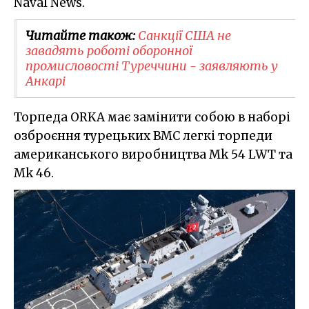
Naval News.
Читайте також:
Санкції США не
завадять роботі оборонної
промисловості Туреччини - заявляють у
Анкарі
Торпеда ORKA має замінити собою в наборі
озброєння турецьких ВМС легкі торпеди
американського виробництва Mk 54 LWT та
Мk 46.