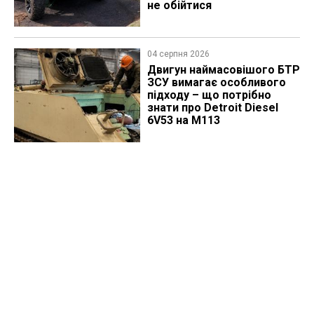
не обійтися
04 серпня 2026
​Двигун наймасовішого БТР
ЗСУ вимагає особливого
підходу – що потрібно
знати про Detroit Diesel
6V53 на M113