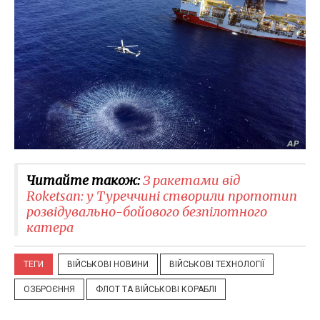
Читайте також:
З ракетами від
Roketsan: у Туреччині створили прототип
розвідувально-бойового безпілотного
катера
ТЕГИ
ВІЙСЬКОВІ НОВИНИ
ВІЙСЬКОВІ ТЕХНОЛОГІЇ
ОЗБРОЄННЯ
ФЛОТ ТА ВІЙСЬКОВІ КОРАБЛІ