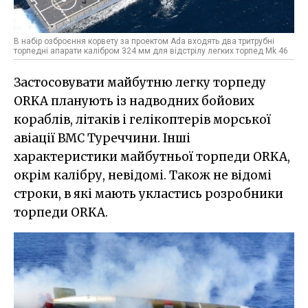
В набір озброєння корвету за проектом Ada входять два тритрубні
торпедні апарати калібром 324 мм для відстрілу легких торпед Мk 46
Застосовувати майбутню легку торпеду
ORKA планують із надводних бойових
кораблів, літаків і гелікоптерів морської
авіації ВМС Туреччини. Інші
характеристики майбутньої торпеди ORKA,
окрім калібру, невідомі. Також не відомі
строки, в які мають укластись розробники
торпеди ORKA.