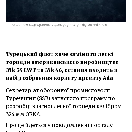
Головним підрядником у цьому проекту є фірма Roketsan
Турецький флот хоче замінити легкі
торпеди американського виробництва
Mk 54 LWT та Мk 46, остання входить в
набір озброєння корвету проекту Ada
Секретаріат оборонної промисловості
Туреччини (SSB) запустило програму по
розробці власної легкої торпеди калібром
324 мм ORKA.
Про це йдеться у повідомленні порталу