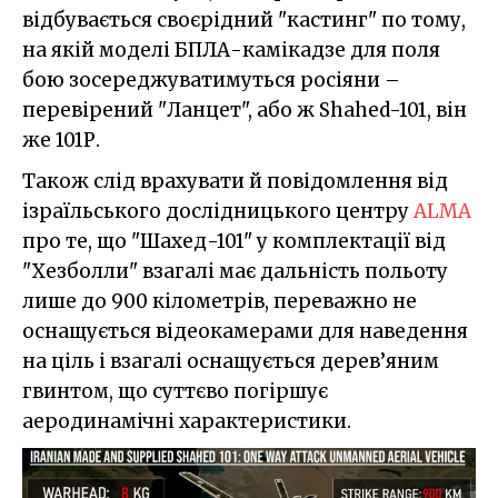
відбувається своєрідний "кастинг" по тому,
на якій моделі БПЛА-камікадзе для поля
бою зосереджуватимуться росіяни –
перевірений "Ланцет", або ж Shahed-101, він
же 101Р.
Також слід врахувати й повідомлення від
ізраїльського дослідницького центру
ALMA
про те, що "Шахед-101" у комплектації від
"Хезболли" взагалі має дальність польоту
лише до 900 кілометрів, переважно не
оснащується відеокамерами для наведення
на ціль і взагалі оснащується дерев’яним
гвинтом, що суттєво погіршує
аеродинамічні характеристики.