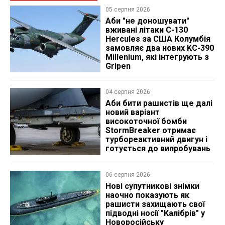
05 серпня 2026
Аби "не доношувати"
вживані літаки C-130
Hercules за США Колумбія
замовляє два нових KC-390
Millenium, які інтегрують з
Gripen
04 серпня 2026
Аби бити рашистів ще далі
новий варіант
високоточної бомби
StormBreaker отримає
турбореактивний двигун і
готується до випробувань
06 серпня 2026
Нові супутникові знімки
наочно показують як
рашисти захищають свої
підводні носії "Калібрів" у
Новоросійську