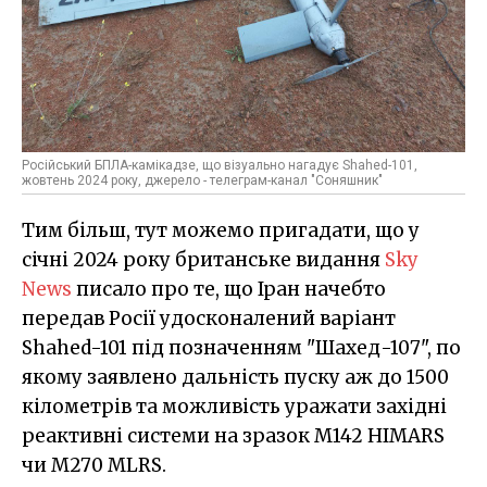
Російський БПЛА-камікадзе, що візуально нагадує Shahed-101,
жовтень 2024 року, джерело - телеграм-канал "Соняшник"
Тим більш, тут можемо пригадати, що у
січні 2024 року британське видання
Sky
News
писало про те, що Іран начебто
передав Росії удосконалений варіант
Shahed-101 під позначенням "Шахед-107", по
якому заявлено дальність пуску аж до 1500
кілометрів та можливість уражати західні
реактивні системи на зразок M142 HIMARS
чи M270 MLRS.