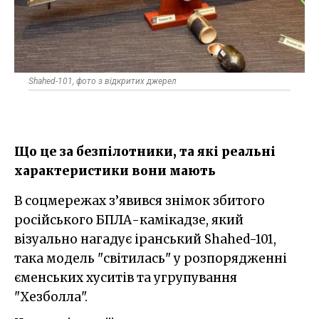
Shahed-101, фото з відкритих джерел
Що це за безпілотники, та які реальні
характеристики вони мають
В соцмережах з’явився знімок збитого
російського БПЛА-камікадзе, який
візуально нагадує іранський Shahed-101,
така модель "світилась" у розпорядженні
єменських хуситів та угрупування
"Хезболла".