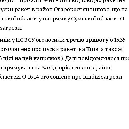
едили про зліт МиГ-31К і відповідно ракетну
я пуски ракет в район Старокостянтинова, що на
рської області у напрямку Сумської області. О
 загрози.
дини у ПС ЗСУ оголосили
третю тривогу
о 15:35
— оголошено про пуски ракет, на Київ, а також
3 цілі на цей напрямок). Далі повідомлялося пр
 прямувала на Захід, орієнтовно в район
ластей. О 16:14 оголошено про відбій загрози