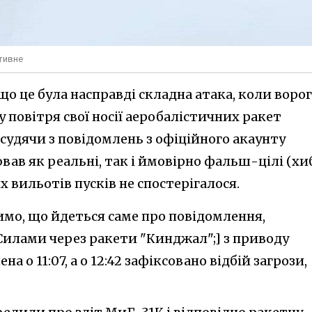
тивне
що це була насправді складна атака, коли ворог
 у повітря свої носії аеробалістичних ракет
 судячи з повідомлень з офіційного акаунту
вав як реальні, так і ймовірно фальш-цілі (хи
их вильотів пусків не спостерігалося.
имо, що йдеться саме про повідомлення,
илами через ракети "Кинджал";] з приводу
 о 11:07, а о 12:42 зафіксовано відбій загрози,