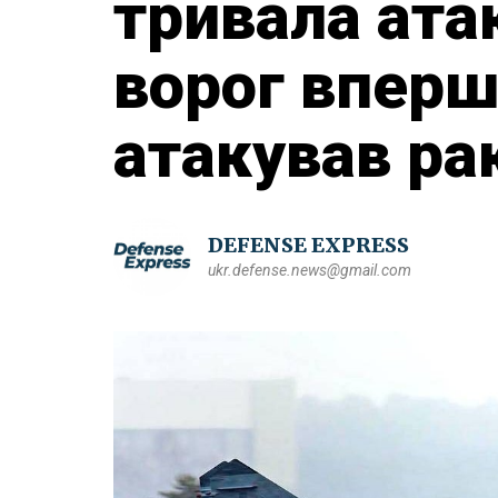
тривала ата
ворог вперш
атакував ра
DEFENSE EXPRESS
ukr.defense.news@gmail.com