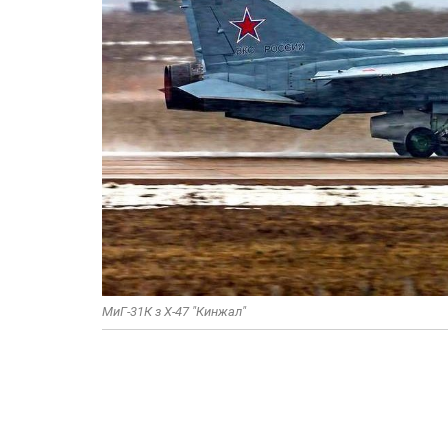
МиГ-31К з Х-47 "Кинжал"