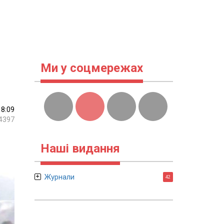
Ми у соцмережах
18:09
4397
Наші видання
Журнали
42