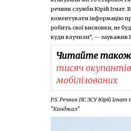
речник служби Юрій Ігнат. В
коментувати інформацію про
робить свої висновки, не бу
куди влучили", — зауважив І
Читайте також
тисяч окупантів в
мобілізованих
P.S. Речник ПС ЗСУ Юрій Ігнат
"Кинджал"