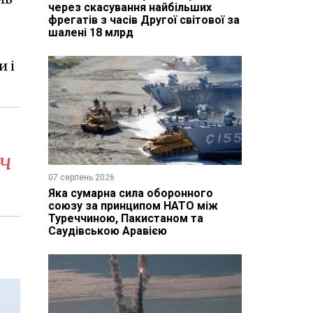
через скасування найбільших
фрегатів з часів Другої світової за
шалені 18 млрд
и і
яч
07 серпень 2026
Яка сумарна сила оборонного
союзу за принципом НАТО між
Туреччиною, Пакистаном та
Саудівською Аравією