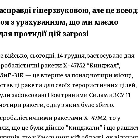
насправді гіперзвуковою, але це всео
оя з урахуванням, що ми маємо
для протидії цій загрозі
 військо, сьогодні, 14 грудня, застосувало для
аеробалістичні ракети Х-47М2 "Кинджал",
МиГ-31К — це вперше за понад чотири місяці,
тав ці ракети для своїх терористичних цілей,
були зафіксовані Повітряними Силами ЗСУ 11
чотири ракети, одну з яких було збито.
еробалістичними ракетами Х-47М2, то у
ли, що це були дійсно "Кинджали" і що рашис
тинів, що у Хмельницькій області, як відзнач