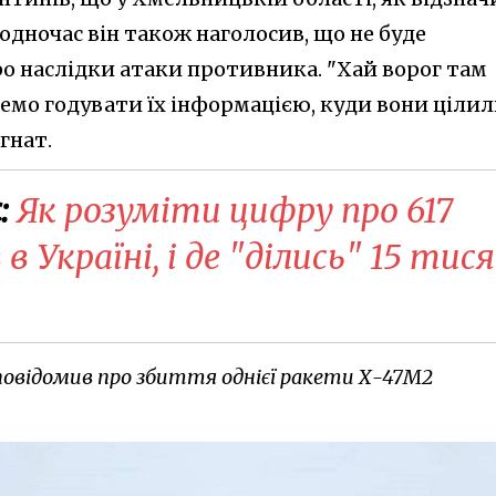
одночас він також наголосив, що не буде
 наслідки атаки противника. "Хай ворог там
демо годувати їх інформацією, куди вони цілил
гнат.
:
Як розуміти цифру про 617
 Україні, і де "ділись" 15 тис
 повідомив про збиття однієї ракети Х-47М2