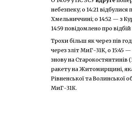
О 14:09 у ПС ЗСУ
вдруге
попер
небезпеку; о 14:21 відбулис
Хмельниччині; о 14:52 — з Ку
14:59 повідомлено про відбій
Трохи більш як через пів го
через зліт МиГ-31К, о 15:45 
знову на Старокостянтинів (
ракету на Житомирщині, яка
Рівненської та Волинської об
МиГ-31К.