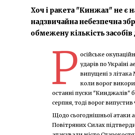
Хоч і ракета "Кинжал" не є 
надзвичайна небезпечна збр
обмежену кількість засобів 
Р
осійське окупаційне
ударів по Україні 
випущені з літака 
коли ворог викорис
останні пуски "Кинджалів" 
серпня, тоді ворог випустив 
Щодо сьогоднішньої атаки а
Повітряних Силах підтверди
атакували місто Старокостян