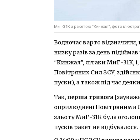
МиГ-31К з ракетою "Кинжал", фото ілюстра
Водночас варто відзначити, 
низку разів за день підіймав
"Кинжал", літаки МиГ-31К, і,
Повітряних Сил ЗСУ, здійсню
пуски), а також під час деяк
Так,
перша тривога
[зауваж
оприлюднені Повітряними С
зльоту МиГ-31К була оголошена
пусків ракет не відбувалося.