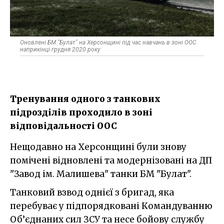
Оновлені БМ "Булат" на Херсонщині під час навчань в зоні ООС
наприкінці грудня 2020 року
Тренування одного з танкових
підрозділів проходило в зоні
відповідальності ООС
Нещодавно на Херсонщині були знову
помічені відновлені та модернізовані на ДП
"Завод ім. Малишева" танки БМ "Булат".
Танковий взвод однієї з бригад, яка
перебуває у підпорядковані Командуванню
Об’єднаних сил ЗСУ та несе бойову службу