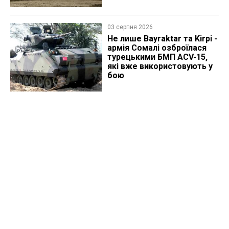
03 серпня 2026
Не лише Bayraktar та Kirpi -
армія Сомалі озброїлася
турецькими БМП ACV-15,
які вже використовують у
бою