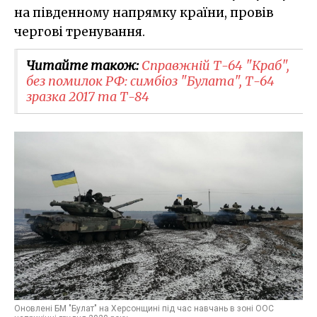
на південному напрямку країни, провів
чергові тренування.
Читайте також:
Справжній Т-64 "Краб",
без помилок РФ: симбіоз "Булата", Т-64
зразка 2017 та Т-84
Оновлені БМ "Булат" на Херсонщині під час навчань в зоні ООС