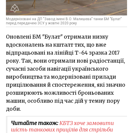
Модернізовані на ДП "Завод імені В.О. Малишева" танки БМ "Булат"
перед передачею ЗСУ у жовтні 2020 року
Оновлені БМ "Булат" отримали низку
вдосконалень на кшталт тих, що вже
відпрацьовані на лінійці Т-64 зразка 2017
року. Так, вони отримали нові радіостанції,
сучасні засоби навігації українського
виробництва та модернізовані прилади
прицілювання й спостереження, які значно
розширюють можливості броньованих
машин, особливо під час дій у темну пору
доби.
Читайте також:
КБТЗ хоче замовити
шість танкових прицілів для стрільби