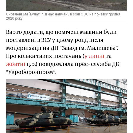
Оновлені БМ "Булат" під час навчань в зоні ООС на початку грудня
2020 року
Варто додати, що помічені машини були
поставлені в ЗСУ у цьому році, після
модернізації на ДП "Завод ім. Малишева".
Про кілька таких постачань (
у липні
та
жовтні
ц.р.) повідомляла прес-служба ДК
"Укроборонпром".