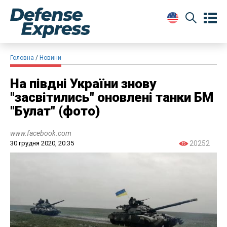
Головна
Новини
На півдні України знову
"засвітились" оновлені танки БМ
"Булат" (фото)
www.facebook.com
30 грудня 2020, 20:35
20252