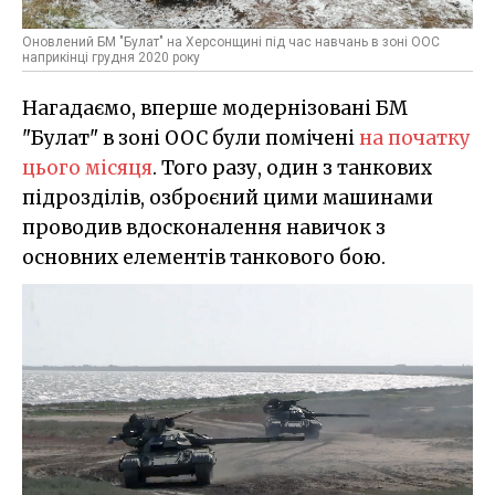
Оновлений БМ "Булат" на Херсонщині під час навчань в зоні ООС
наприкінці грудня 2020 року
Нагадаємо, вперше модернізовані БМ
"Булат" в зоні ООС були помічені
на початку
цього місяця
. Того разу, один з танкових
підрозділів, озброєний цими машинами
проводив вдосконалення навичок з
основних елементів танкового бою.