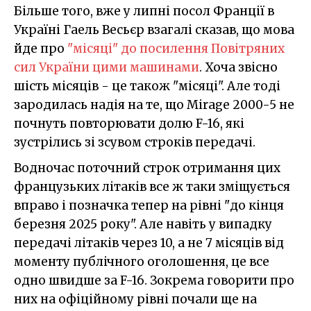
Більше того, вже у липні посол Франції в
Україні Гаель Весьєр взагалі сказав, що мова
йде про
"місяці" до посилення Повітряних
сил України цими машинами
. Хоча звісно
шість місяців - це також "місяці". Але тоді
зародилась надія на те, що Mirage 2000-5 не
почнуть повторювати долю F-16, які
зустрілись зі зсувом строків передачі.
Водночас поточний строк отримання цих
французьких літаків все ж таки зміщується
вправо і позначка тепер на рівні "до кінця
березня 2025 року". Але навіть у випадку
передачі літаків через 10, а не 7 місяців від
моменту публічного оголошення, це все
одно швидше за F-16. Зокрема говорити про
них на офіційному рівні почали ще на