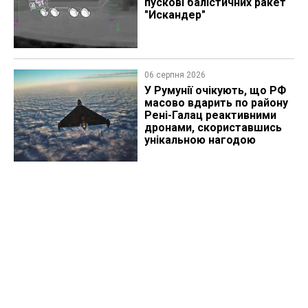
пускові балістичних ракет
"Искандер"
06 серпня 2026
У Румунії очікують, що РФ
масово вдарить по району
Рені-Галац реактивними
дронами, скориставшись
унікальною нагодою