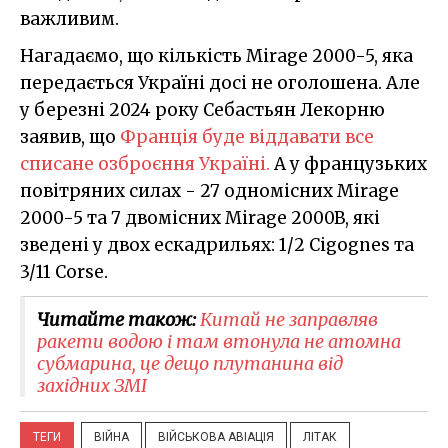
важливим.
Нагадаємо, що кількість Mirage 2000-5, яка
передається Україні досі не оголошена. Але
у березні 2024 року Себастьян Лекорню
заявив, що
Франція буде віддавати все
списане озброєння Україні.
А у французьких
повітряних силах - 27 одномісних Mirage
2000-5 та 7 двомісних Mirage 2000B, які
зведені у двох ескадрильях: 1/2 Cigognes та
3/11 Corse.
Читайте також:
Китай не заправляв
ракети водою і там втонула не атомна
субмарина, це дещо плутанина від
західних ЗМІ
ТЕГИ
ВІЙНА
ВІЙСЬКОВА АВІАЦІЯ
ЛІТАК