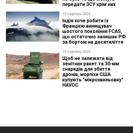
передати ЗСУ крім них
10 серпень 2026
Індія хоче робити із
Францією винищувач
шостого покоління FCAS,
що остаточно залишає РФ
за бортом на десятиліття
10 серпень 2026
Щоб не залежати від
зенітних ракет та 30-мм
снарядів для збиття
дронів, морпіхи США
купують "мікрохвильовку"
HAVOC