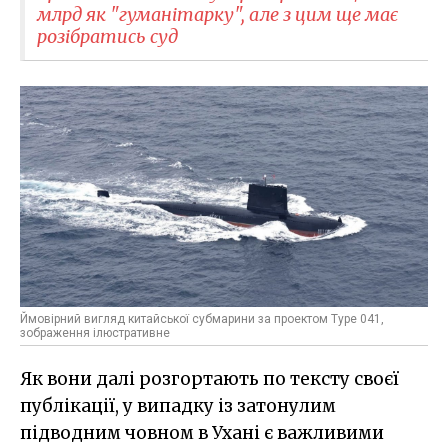
млрд як "гуманітарку", але з цим ще має
розібратись суд
Ймовірний вигляд китайської субмарини за проектом Type 041,
зображення ілюстративне
Як вони далі розгортають по тексту своєї
публікації, у випадку із затонулим
підводним човном в Ухані є важливими