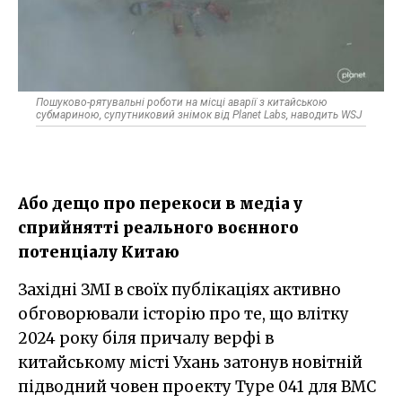
Пошуково-рятувальні роботи на місці аварії з китайською
субмариною, супутниковий знімок від Planet Labs, наводить WSJ
Або дещо про перекоси в медіа у
сприйнятті реального воєнного
потенціалу Китаю
Західні ЗМІ в своїх публікаціях активно
обговорювали історію про те, що влітку
2024 року біля причалу верфі в
китайському місті Ухань затонув новітній
підводний човен проекту Type 041 для ВМС