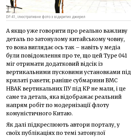
DF-41, ілюстративне фото з відкритих джерел
А якщо уже говорити про реально важливу
деталь по затонулому китайському човну,
то вона виглядає ось так – навіть у медіа
були повідомлення про те, що цей Type 041
міг отримати додатковий відсік із
вертикальними пусковими установками під
крилаті ракети; раніше субмарини ВМС
НВАК вертикальних ПУ під КР не мали, і це
саме та деталь, яка відображає реальний
напрям робіт по модернізації флоту
комуністичного Китаю.
Як далі підкреслюють автори порталу, у
своїх публікаціях по темі затонулої