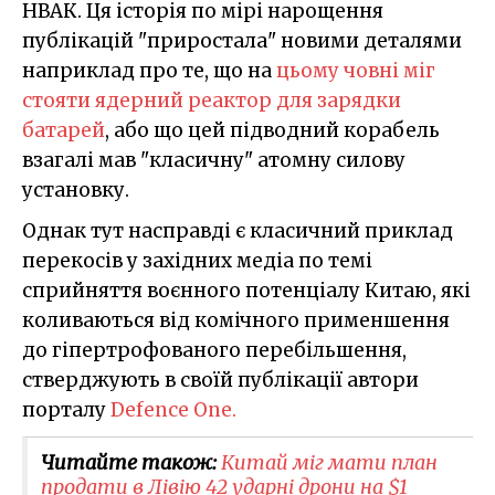
НВАК. Ця історія по мірі нарощення
публікацій "приростала" новими деталями
наприклад про те, що на
цьому човні міг
стояти ядерний реактор для зарядки
батарей
, або що цей підводний корабель
взагалі мав "класичну" атомну силову
установку.
Однак тут насправді є класичний приклад
перекосів у західних медіа по темі
сприйняття воєнного потенціалу Китаю, які
коливаються від комічного применшення
до гіпертрофованого перебільшення,
стверджують в своїй публікації автори
порталу
Defence One.
Читайте також:
Китай міг мати план
продати в Лівію 42 ударні дрони на $1