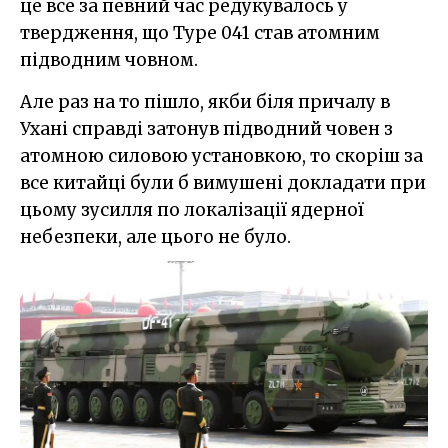
це все за певний час редукувалось у
твердження, що Type 041 став атомним
підводним човном.
Але раз на то пішло, якби біля причалу в
Ухані справді затонув підводний човен з
атомною силовою установкою, то скоріш за
все китайці були б вимушені докладати при
цьому зусилля по локалізації ядерної
небезпеки, але цього не було.