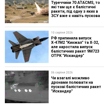
Туреччини 70 ATACMS, то
які там ще є балістичні
ракети, під одну з яких в
ЗСУ вже є навіть пускова
10 серпня 2026
РФ припинила випуск
Х-47М2 "Кинжал" та Х-32,
але наростила випуск
балістичних ракет 9М723
ОТРК "Искандер"
06 серпня 2026
Чи взагалі можливо
дронами полювати на
пускові балістичних ракет
"Искандер"