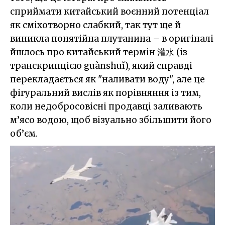
сприймати китайський воєнний потенціал
як сміхотворно слабкий, так тут ще й
виникла понятійна плутанина – в оригіналі
йшлось про китайський термін 灌水 (із
транскрипцією guànshuǐ), який справді
перекладається як "наливати воду", але це
фігуральний вислів як порівняння із тим,
коли недобросовісні продавці заливають
м’ясо водою, щоб візуально збільшити його
об’єм.