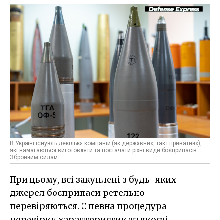
В Україні існують декілька компаній (як державних, так і приватних),
які намагаються виготовляти та постачати різні види боєприпасів
Збройним силам
При цьому, всі закуплені з будь-яких
джерел боєприпаси ретельно
перевіряються. Є певна процедура
перевірки характеристик та якості