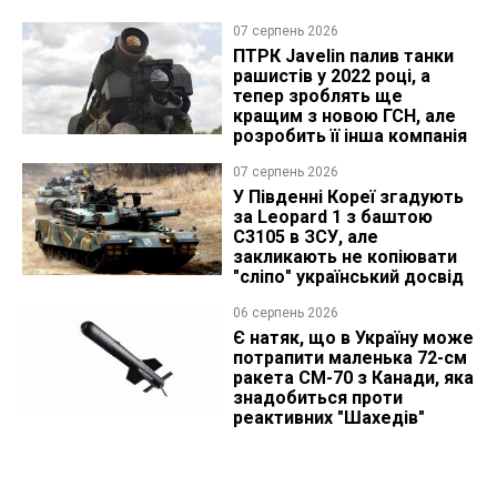
07 серпень 2026
ПТРК Javelin палив танки
рашистів у 2022 році, а
тепер зроблять ще
кращим з новою ГСН, але
розробить її інша компанія
07 серпень 2026
У Південні Кореї згадують
за Leopard 1 з баштою
C3105 в ЗСУ, але
закликають не копіювати
"сліпо" український досвід
06 серпень 2026
Є натяк, що в Україну може
потрапити маленька 72-см
ракета CM-70 з Канади, яка
знадобиться проти
реактивних "Шахедів"