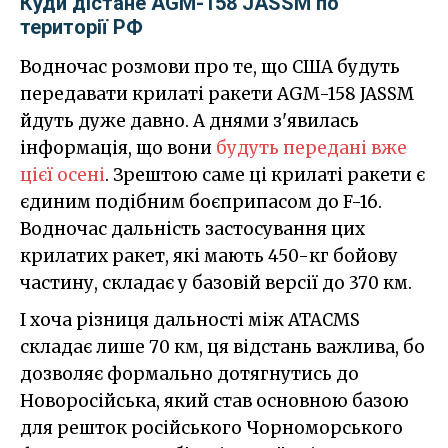
Куди дістане AGM-158 JASSM по
території РФ
Водночас розмови про те, що США будуть
передавати крилаті ракети AGM-158 JASSM
йдуть дуже давно. А днями з'явилась
інформація, що вони
будуть передані вже
цієї осені
. Зрештою саме ці крилаті ракети є
єдиним подібним боєприпасом до F-16.
Водночас дальність застосування цих
крилатих ракет, які мають 450-кг бойову
частину, складає у базовій версії до 370 км.
І хоча різниця дальності між ATACMS
складає лише 70 км, ця відстань важлива, бо
дозволяє формально дотягнутись до
Новоросійська, який став основною базою
для решток російського Чорноморського