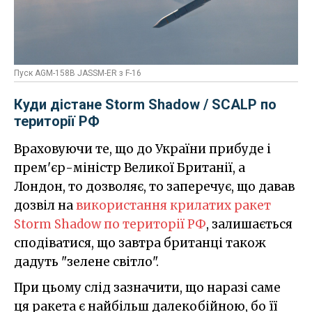
Пуск AGM-158B JASSM-ER з F-16
Куди дістане Storm Shadow / SCALP по
території РФ
Враховуючи те, що до України прибуде і
прем'єр-міністр Великої Британії, а
Лондон, то дозволяє, то заперечує, що давав
дозвіл на
використання крилатих ракет
Storm Shadow по території РФ
, залишається
сподіватися, що завтра британці також
дадуть "зелене світло".
При цьому слід зазначити, що наразі саме
ця ракета є найбільш далекобійною, бо її