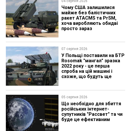
04 серпня 2026
Чому США залишилися
майже без балістичних
ракет ATACMS та PrSM,
хоча виробляють обидві
просто зараз
07 серпня 2026
У Польщі поставили на БТР
Rosomak "мангал" зразка
2022 року - це перша
спроба на цій машині і
схоже, що будуть ще
05 серпня 2026
Що необхідно для збиття
російських інтернет-
супутників "Рассвет" та чи
буде це ефективним