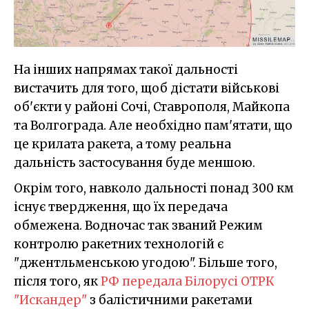
На інших напрямах такої дальності
вистачить для того, щоб дістати військові
об'єкти у районі Сочі, Ставрополя, Майкопа
та Волгограда. Але необхідно пам'ятати, що
це крилата ракета, а тому реальна
дальність застосування буде меншою.
Окрім того, навколо дальності понад 300 км
існує твердження, що їх передача
обмежена. Водночас так званий Режим
контролю ракетних технологій є
"джентльменською угодою". Більше того,
після того, як
РФ передала Білорусі ОТРК
"Искандер"
з балістичними ракетами