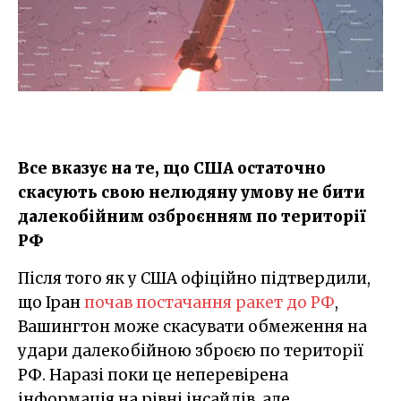
Все вказує на те, що США остаточно
скасують свою нелюдяну умову не бити
далекобійним озброєнням по території
РФ
Після того як у США офіційно підтвердили,
що Іран
почав постачання ракет до РФ
,
Вашингтон може скасувати обмеження на
удари далекобійною зброєю по території
РФ. Наразі поки це неперевірена
інформація на рівні інсайдів, але