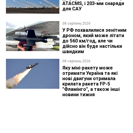
ATACMS, і 203-мм снаряди
для САУ
08 серпень 2026
У РФ похвалилися зенітним
дроном, який може літати
до 560 км/год, але чи
дійсно він буде настільки
швидким
08 серпень 2026
Яку міні-ракету може
отримати Україна та які
нові двигуни отримала
крилата ракета FP-5
"Фламінго", а також інші
новини тижня