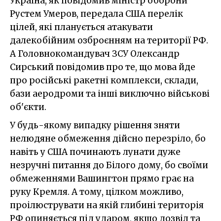
Україна, як повідомив міністр оборони
Рустем Умеров, передала США перелік
цілей, які планується атакувати
далекобійним озброєнням на території РФ.
А Головнокомандувач ЗСУ Олександр
Сирський повідомив про те, що мова йде
про російські ракетні комплекси, склади,
бази аеродроми та інші виключно військові
об'єкти.
У будь-якому випадку рішення зняти
нелюдяне обмеження дійсно перезріло, бо
навіть у США починають лунати дуже
незручні питання до Білого дому, бо своїми
обмеженнями Вашингтон прямо грає на
руку Кремля. А тому, цілком можливо,
проілюструвати на якій глибині територія
РФ опиняється під ударом, якщо дозвіл та