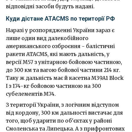
відповідні засоби будуть надані.
Куди дістане ATACMS по території РФ
Наразі у розпорядженні України зараз є
лише один вид далекобійного
американського озброєння - балістичні
ракети ATACMS, які мають дальність, у
версії M57 з унітарною бойовою частиною,
до 300 км та вагою бойової частини 214 кг.
Таку ж дальність має й касетна M39A1 Block
I з 174-кг бойовою частиною на 300
субелементів M74.
З території України, з логічним відступом
від кордону, 300 км дальності вистачає для
того, щоб ударити по об'єктах у районі
Смоленська та Липецька. А з прифронтових