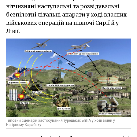
вітчизняні наступальні та розвідувальні
безпілотні літальні апарати у ході власних
військових операцій на півночі Сирії й у
Лівії.
Типовий сценарій застосування турецьких БпЛА у ході війни у
Нагірному Карабаху