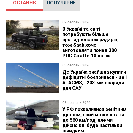
ОСТАННЄ
ПОПУЛЯРНЕ
09 серпень 2026
В Україні та світі
потребують більше
протидронових радарів,
тож Saab хоче
виготовляти понад 300
РЛС Giraffe 1X на рік
08 серпень 2026
Де Україна знайшла купити
дефіцитні боєприпаси - це і
ATACMS, і 203-мм снаряди
для САУ
08 серпень 2026
У РФ похвалилися зенітним
дроном, який може літати
до 560 км/год, але чи
дійсно він буде настільки
швидким