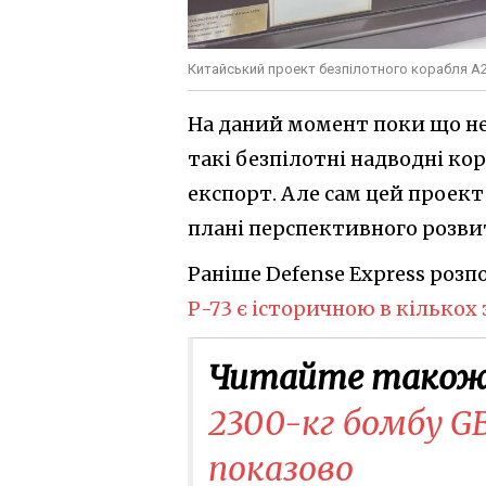
Китайський проект безпілотного корабля A
На даний момент поки що не
такі безпілотні надводні кор
експорт. Але сам цей проект
плані перспективного розви
Раніше Defense Express розпо
Р-73 є історичною в кількох 
Читайте також
2300-кг бомбу GBU
показово