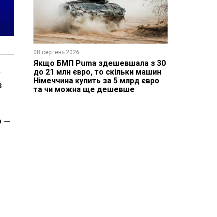
08 серпень 2026
Якщо БМП Puma здешевшала з 30
я
до 21 млн євро, то скільки машин
Німеччина купить за 5 млрд євро
з
та чи можна ще дешевше
о –