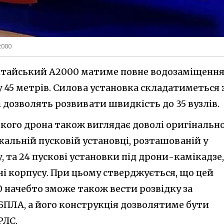
2000
китайський A2000 матиме повне водозаміщенн
 45 метрів. Силова установка складатиметься 
і дозволять розвивати швидкість до 35 вузлів.
ького дрона також виглядає доволі оригінальн
икальній пусковій установці, розташованій у
, та 24 пускові установки під дрони-камікадзе,
і корпусу. При цьому стверджується, що цей
 начебто зможе також вести розвідку за
ПЛА, а його конструкція дозволятиме бути
РЛС.