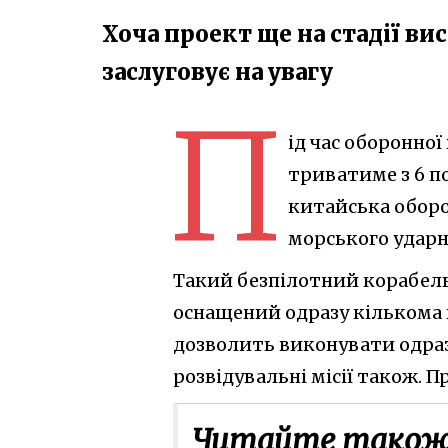
Хоча проект ще на стадії ви
заслуговує на увагу
П
ід час оборонної
триватиме з 6 по
китайська оборо
морського ударн
Такий безпілотний корабель
оснащений одразу кількома 
дозволить виконувати одразу
розвідувальні місії також. П
Читайте також