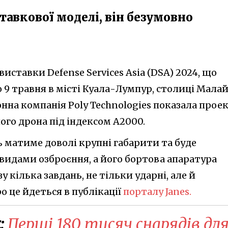
ставкової моделі, він безумовно
 виставки Defense Services Asia (DSA) 2024, що
 9 травня в місті Куала-Лумпур, столиці Малайз
нна компанія Poly Technologies показала прое
ого дрона під індексом A2000.
 матиме доволі крупні габарити та буде
видами озброєння, а його бортова апаратура
 кілька завдань, не тільки ударні, але й
ро це йдеться в публікації
порталу Janes.
:
Перші 180 тисяч снарядів дл