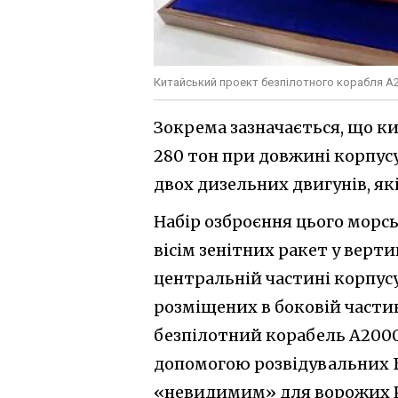
Китайський проект безпілотного корабля A
Зокрема зазначається, що 
280 тон при довжині корпусу
двох дизельних двигунів, як
Набір озброєння цього морс
вісім зенітних ракет у верт
центральній частині корпусу
розміщених в боковій частин
безпілотний корабель A2000
допомогою розвідувальних Б
«невидимим» для ворожих 