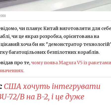
2000
відомо, чи планує Китай виготовляти для себ
аблі, чи це якраз розробка, орієнтована на
 цікавий хоча би як "демонстратор технологій"
тку багатоцільових безпілотних кораблів.
відав про те,
чому поява Magura V5 із ракетам
значеннях.
:
США хочуть інтегрувати
-72/B на B-2, і це дуже