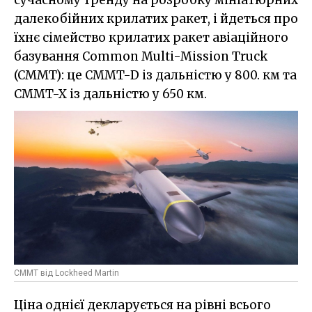
далекобійних крилатих ракет, і йдеться про
їхнє сімейство крилатих ракет авіаційного
базування Common Multi-Mission Truck
(CMMT): це CMMT-D із дальністю у 800. км та
CMMT-X із дальністю у 650 км.
CMMT від Lockheed Martin
Ціна однієї декларується на рівні всього