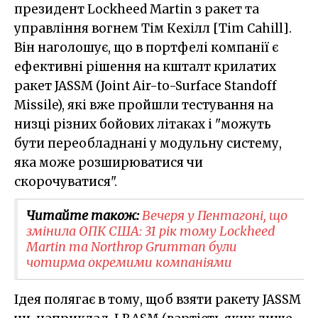
президент Lockheed Martin з ракет та
управління вогнем Тім Кехілл [Tim Cahill].
Він наголошує, що в портфелі компанії є
ефективні рішення на кшталт крилатих
ракет JASSM (Joint Air-to-Surface Standoff
Missile), які вже пройшли тестування на
низці різних бойових літаках і "можуть
бути переобладнані у модульну систему,
яка може розширюватися чи
скорочуватися".
Читайте також:
Вечеря у Пентагоні, що
змінила ОПК США: 31 рік тому Lockheed
Martin та Northrop Grumman були
чотирма окремими компаніями
Ідея полягає в тому, щоб взяти ракету JASSM