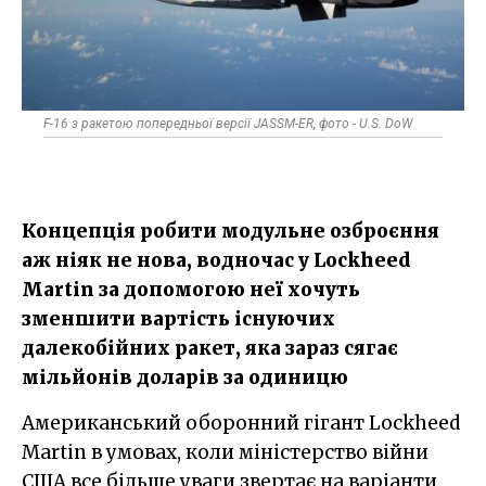
F-16 з ракетою попередньої версії JASSM-ER, фото - U.S. DoW
Концепція робити модульне озброєння
аж ніяк не нова, водночас у Lockheed
Martin за допомогою неї хочуть
зменшити вартість існуючих
далекобійних ракет, яка зараз сягає
мільйонів доларів за одиницю
Американський оборонний гігант Lockheed
Martin в умовах, коли міністерство війни
США все більше уваги звертає на варіанти