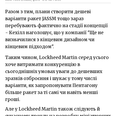
Разом з тим, плани створити дешеві
варіанти ракет JASSM тощо зараз
перебувають фактично на стадії концепції
- Кехілл наголошує, що у компанії "Ще не
визначилися з кінцевим дизайном чи
кінцевим підходом".
Таким чином, Lockheed Martin серед усього
хоче витримати конкуренцію в
сьогоднішніх умовах уваги до дешевших
зразків озброєння і шукає у тому числі
варіанти, як запропонувати Пентагону
більше ракет за ті самі чи навіть менші
гроші.
Але у Lockheed Martin також слідують й
сучасному тренду на розробку мініатюрних