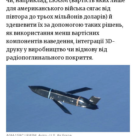
чи, наприклад, LRASM (вартість яких лише
для американського війська сягає від
півтора до трьох мільйонів доларів) й
здешевити їх за допомогою таких рішень,
як використання менш вартісних
компонентів наведення, інтеграції 3D-
друку у виробництво чи відмову від
радіопоглинального покриття.
AGM-158C LRASM, фото - U.S. Air Force