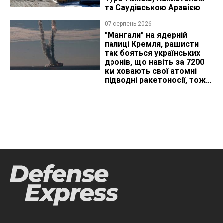
та Саудівською Аравією
07 серпень 2026
"Мангали" на ядерній
палиці Кремля, рашисти
так бояться українських
дронів, що навіть за 7200
км ховають свої атомні
підводні ракетоносії, тож
що видно з космосу