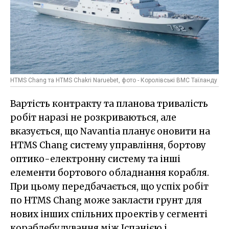
HTMS Chang та HTMS Chakri Naruebet, фото - Королівські ВМС Таїланду
Вартість контракту та планова тривалість
робіт наразі не розкриваються, але
вказується, що Navantia планує оновити на
HTMS Chang систему управління, бортову
оптико-електронну систему та інші
елементи бортового обладнання корабля.
При цьому передбачається, що успіх робіт
по HTMS Chang може закласти грунт для
нових інших спільних проектів у сегменті
кораблебудування між Іспанією і