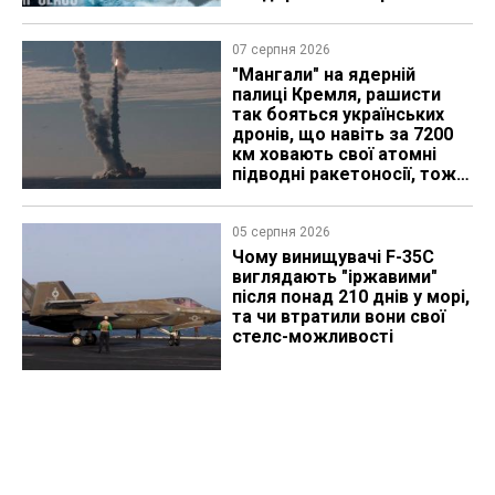
історії
07 серпня 2026
"Мангали" на ядерній
палиці Кремля, рашисти
так бояться українських
дронів, що навіть за 7200
км ховають свої атомні
підводні ракетоносії, тож
що видно з космосу
05 серпня 2026
Чому винищувачі F-35C
виглядають "іржавими"
після понад 210 днів у морі,
та чи втратили вони свої
стелс-можливості