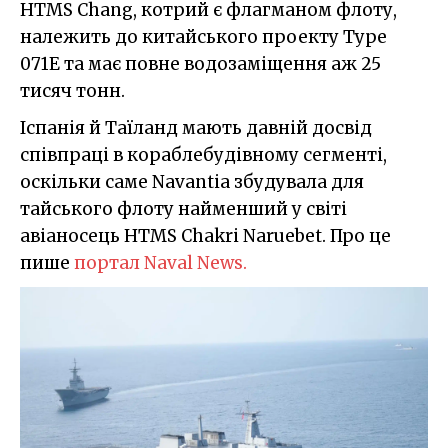
HTMS Chang, котрий є флагманом флоту,
належить до китайського проекту Type
071E та має повне водозаміщення аж 25
тисяч тонн.
Іспанія й Таїланд мають давній досвід
співпраці в кораблебудівному сегменті,
оскільки саме Navantia збудувала для
тайського флоту найменший у світі
авіаносець HTMS Chakri Naruebet. Про це
пише
портал Naval News.