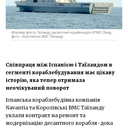
Флагман флоту Таїланду, десантний корабель-док HTMS Chang,
фото - Королівські ВМС Таїланду
Співпраця між Іспанією і Таїландом в
сегменті кораблебудування має цікаву
історію, яка тепер отримала
неочікуваний поворот
Іспанська кораблебудівна компанія
Navantia та Королівські ВМС Таїланду
уклали контракт на ремонт та
модернізацію десантного корабля-дока