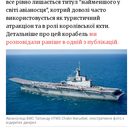
все рівно лишається титул "найменшого у
світі авіаносця", котрий доволі часто
використовується як туристичний
атракціон та в ролі королівської яхти.
Детальніше про цей корабель
ми
розповідали раніше в одній з публікацій.
Авіаносець ВМС Таїланду HTMS Chakri Naruebet, ілюстративне фото з
відкритих джерел