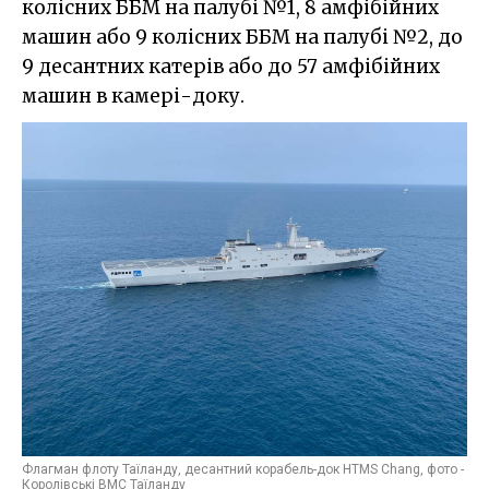
колісних ББМ на палубі №1, 8 амфібійних
машин або 9 колісних ББМ на палубі №2, до
9 десантних катерів або до 57 амфібійних
машин в камері-доку.
Флагман флоту Таїланду, десантний корабель-док HTMS Chang, фото -
Королівські ВМС Таїланду