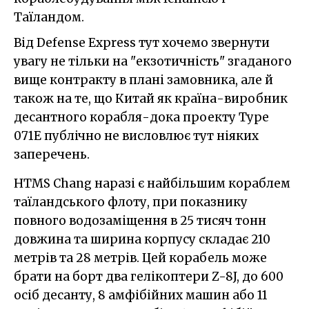
Таїландом.
Від Defense Express тут хочемо звернути
увагу не тільки на "екзотичність" згаданого
вище контракту в плані замовника, але й
також на те, що Китай як країна-виробник
десантного корабля-дока проекту Type
071E публічно не висловлює тут ніяких
заперечень.
HTMS Chang наразі є найбільшим кораблем
таїландського флоту, при показнику
повного водозаміщення в 25 тисяч тонн
довжина та ширина корпусу складає 210
метрів та 28 метрів. Цей корабель може
брати на борт два гелікоптери Z-8J, до 600
осіб десанту, 8 амфібійних машин або 11