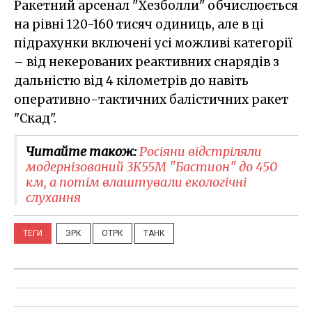
Ракетний арсенал "Хезболли" обчислюється
на рівні 120-160 тисяч одиниць, але в ці
підрахунки включені усі можливі категорії
– від некерованих реактивних снарядів з
дальністю від 4 кілометрів до навіть
оперативно-тактичних балістичних ракет
"Скад".
Читайте також:
Росіяни відстріляли
модернізований 3К55М "Бастион" до 450
км, а потім влаштували екологічні
слухання
ТЕГИ
ЗРК
ОТРК
ТАНК