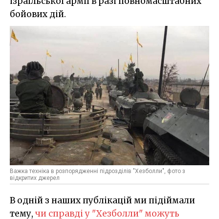
ізраїльської армії в разі повномасштабних
бойових дій.
Важка техніка в розпорядженні підрозділів "Хезболли", фото з
відкритих джерел
В одній з наших публікацій ми підіймали
тему,
чи справді у "Хезболли" можуть