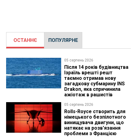
ОСТАННЄ
ПОПУЛЯРНЕ
05 серпень 2026
Після 14 років будівництва
Ізраїль врешті решт
таємно отримав нову
загадкову субмарину INS
Drakon, яка спричинила
ажіотаж в рашистів
05 серпень 2026
Rolls-Royce створить для
німецького безпілотного
винищувача двигуни, що
натякає на розв'язання
проблеми з Францією