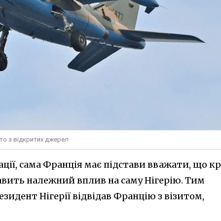
ото з відкритих джерел
ації, сама Франція має підстави вважати, що к
авить належний вплив на саму Нігерію. Тим
зидент Нігерії відвідав Францію з візитом,