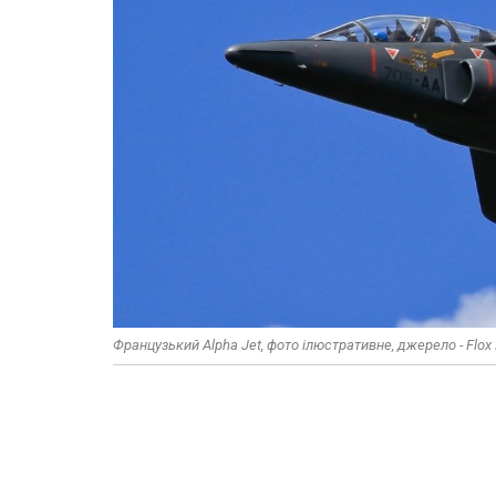
Французький Alpha Jet, фото ілюстративне, джерело - Flox