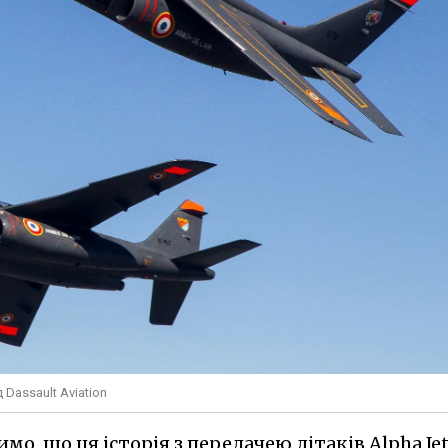
 Dassault Aviation
имо, що ця історія з передачею літаків Alpha Je