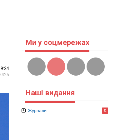
Ми у соцмережах
19:24
6425
Наші видання
Журнали
42