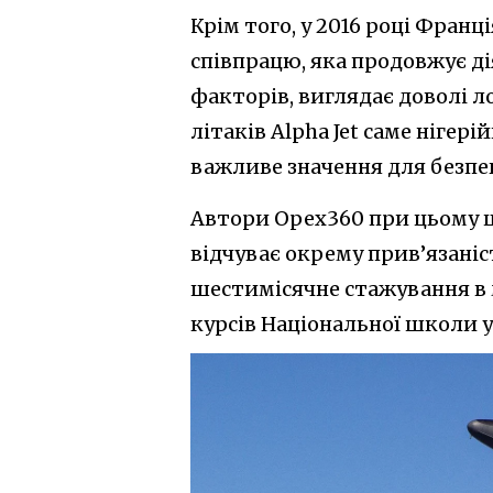
Крім того, у 2016 році Франц
співпрацю, яка продовжує ді
факторів, виглядає доволі л
літаків Alpha Jet саме нігері
важливе значення для безпе
Автори Opex360 при цьому 
відчуває окрему прив’язаніст
шестимісячне стажування в 
курсів Національної школи у