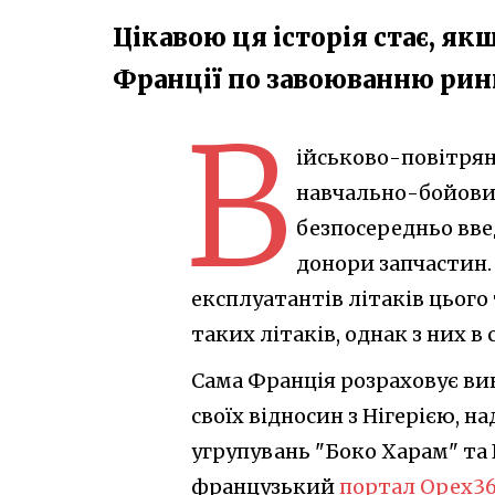
Цікавою ця історія стає, як
Франції по завоюванню рин
В
ійськово-повітряні
навчально-бойових 
безпосередньо введ
донори запчастин. 
експлуатантів літаків цього 
таких літаків, однак з них 
Сама Франція розраховує ви
своїх відносин з Нігерією, н
угрупувань "Боко Харам" та 
французький
портал Opex36