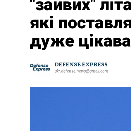
"зайвих" літа
які поставлят
дуже цікава
DEFENSE EXPRESS
ukr.defense.news@gmail.com