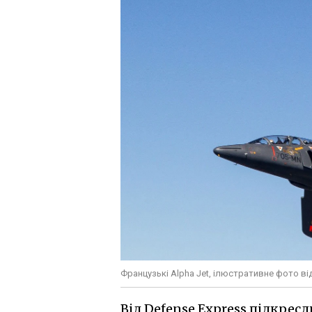
Французькі Alpha Jet, ілюстративне фото від
Від Defense Express підкресл