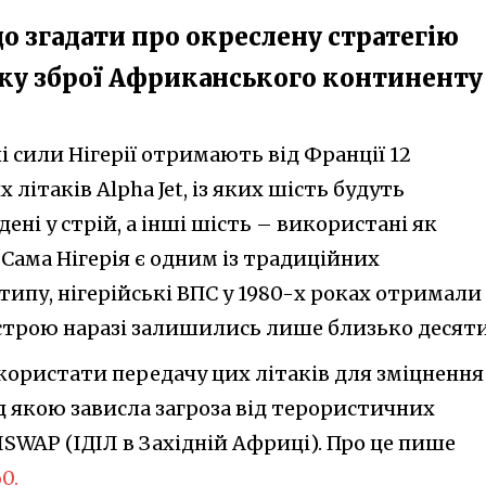
що згадати про окреслену стратегію
ку зброї Африканського континенту
 сили Нігерії отримають від Франції 12
літаків Alpha Jet, із яких шість будуть
ені у стрій, а інші шість – використані як
Сама Нігерія є одним із традиційних
типу, нігерійські ВПС у 1980-х роках отримали
в строю наразі залишились лише близько десяти
користати передачу цих літаків для зміцнення
ад якою зависла загроза від терористичних
ISWAP (ІДІЛ в Західній Африці). Про це пише
0.