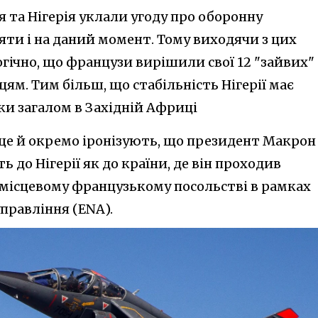
ія та Нігерія уклали угоду про оборонну
яти і на даний момент. Тому виходячи з цих
огічно, що французи вирішили свої 12 "зайвих"
йцям. Тим більш, що стабільність Нігерії має
ки загалом в Західній Африці
ще й окремо іронізують, що президент Макрон
ь до Нігерії як до країни, де він проходив
місцевому французькому посольстві в рамках
правління (ENA).