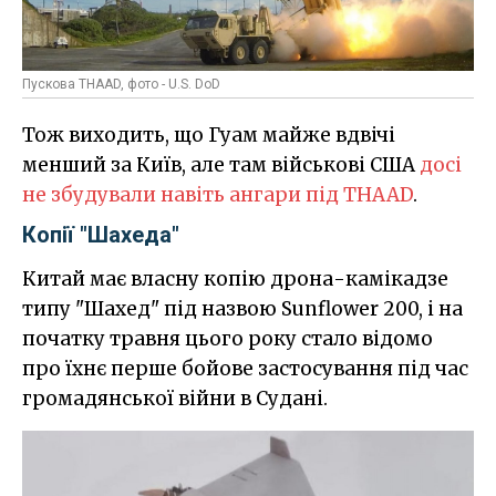
Пускова THAAD, фото - U.S. DoD
Тож виходить, що Гуам майже вдвічі
менший за Київ, але там військові США
досі
не збудували навіть ангари під THAAD
.
Копії "Шахеда"
Китай має власну копію дрона-камікадзе
типу "Шахед" під назвою Sunflower 200, і на
початку травня цього року стало відомо
про їхнє перше бойове застосування під час
громадянської війни в Судані.