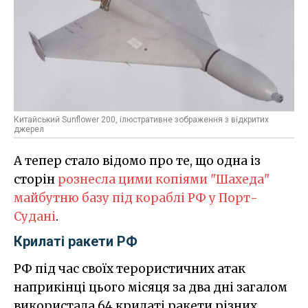
Китайський Sunflower 200, ілюстративне зображення з відкритих
джерел
А тепер стало відомо про те, що одна із
сторін
рознесла цими копіями "Шахеда"
майбутню базу під кораблі РФ у Порт-
Судані
.
Крилаті ракети РФ
РФ під час своїх терористичних атак
наприкінці цього місяця за два дні загалом
використала 64 крилаті ракети різних