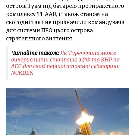
острові Гуам під батарею протиракетного
комплексу THAAD, і також станом на
сьогодні так і не призначили командувача
для системи ПРО цього острова
стратегічного значення.
Читайте також:
Як Туречччина може
використати співпрацю з РФ та КНР по
АЕС для своєї першої атомної субмарини
NUKDEN