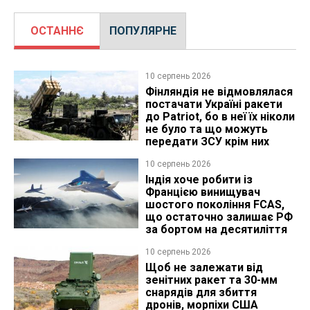
ОСТАННЄ
ПОПУЛЯРНЕ
10 серпень 2026
Фінляндія не відмовлялася
постачати Україні ракети
до Patriot, бо в неї їх ніколи
не було та що можуть
передати ЗСУ крім них
10 серпень 2026
Індія хоче робити із
Францією винищувач
шостого покоління FCAS,
що остаточно залишає РФ
за бортом на десятиліття
10 серпень 2026
Щоб не залежати від
зенітних ракет та 30-мм
снарядів для збиття
дронів, морпіхи США