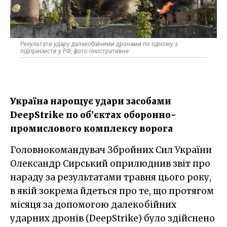
Результати удару далекобійними дронами по одному з
підприємств у РФ, фото ілюстративне
Україна нарощує удари засобами
DeepStrike по об’єктах оборонно-
промислового комплексу ворога
Головнокомандувач Збройних Сил України
Олександр Сирський оприлюднив звіт про
нараду за результатами травня цього року,
в якій зокрема йдеться про те, що протягом
місяця за допомогою далекобійних
ударних дронів (DeepStrike) було здійснено