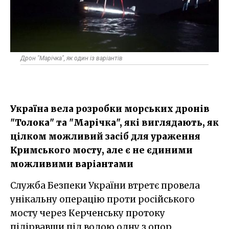
Дрон "Марічка", як один із варіантів
Україна вела розробки морських дронів
"Толока" та "Марічка", які виглядають, як
цілком можливий засіб для ураження
Кримського мосту, але є не єдиними
можливими варіантами
Служба Безпеки України втретє провела
унікальну операцію проти російського
мосту через Керченську протоку
підірвавши під водою одну з опор