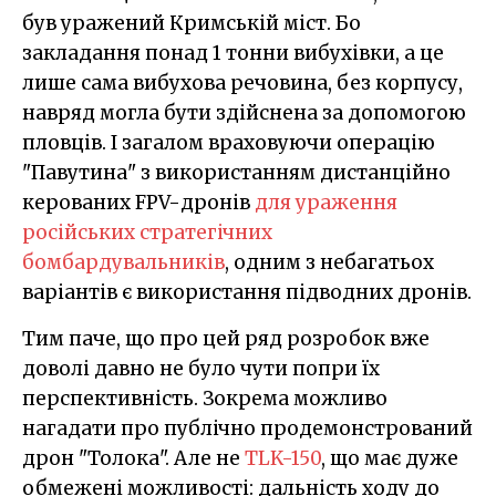
був уражений Кримській міст. Бо
закладання понад 1 тонни вибухівки, а це
лише сама вибухова речовина, без корпусу,
навряд могла бути здійснена за допомогою
пловців. І загалом враховуючи операцію
"Павутина" з використанням дистанційно
керованих FPV-дронів
для ураження
російських стратегічних
бомбардувальників
, одним з небагатьох
варіантів є використання підводних дронів.
Тим паче, що про цей ряд розробок вже
доволі давно не було чути попри їх
перспективність. Зокрема можливо
нагадати про публічно продемонстрований
дрон "Толока". Але не
TLK-150
, що має дуже
обмежені можливості: дальність ходу до