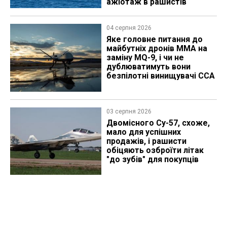
ажіотаж в рашистів
04 серпня 2026
Яке головне питання до
майбутніх дронів MMA на
заміну MQ-9, і чи не
дублюватимуть вони
безпілотні винищувачі CCA
03 серпня 2026
Двомісного Су-57, схоже,
мало для успішних
продажів, і рашисти
обіцяють озброїти літак
"до зубів" для покупців