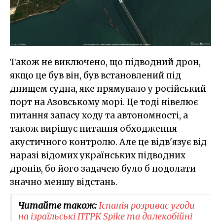
Також не виключено, що підводний дрон,
якщо це був він, був встановлений під
днищем судна, яке прямувало у російський
порт на Азовському морі. Це тоді нівелює
питання запасу ходу та автономності, а
також вирішує питання обходження
акустичного контролю. Але це відв'язує від
наразі відомих українських підводних
дронів, бо його задачею було б подолати
значно меншу відстань.
Читайте також:
Іспанія розриває угоди
на ізраїльські ПТРК Spike та далекобійні