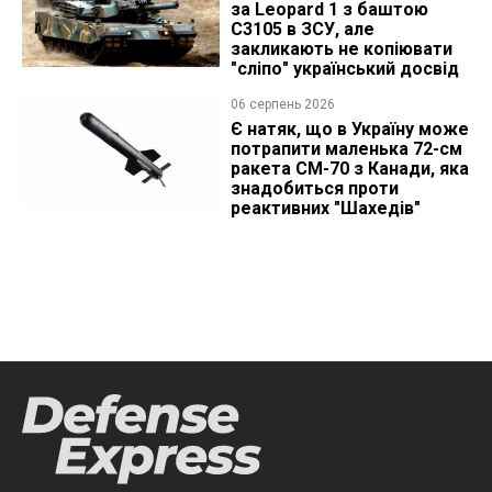
за Leopard 1 з баштою
C3105 в ЗСУ, але
закликають не копіювати
"сліпо" український досвід
06 серпень 2026
Є натяк, що в Україну може
потрапити маленька 72-см
ракета CM-70 з Канади, яка
знадобиться проти
реактивних "Шахедів"