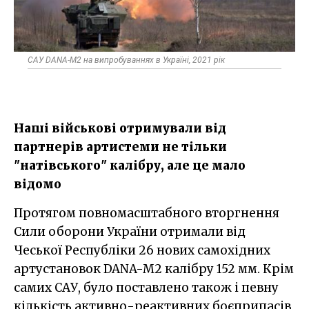
САУ DANA-M2 на випробуваннях в Україні, 2021 рік
Наші військові отримували від
партнерів артистеми не тільки
"натівського" калібру, але це мало
відомо
Протягом повномасштабного вторгнення
Сили оборони України отримали від
Чеської Республіки 26 нових самохідних
артустановок DANA-M2 калібру 152 мм. Крім
самих САУ, було поставлено також і певну
кількість активно-реактивних боєприпасів