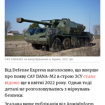
САУ DANA-M2 на випробуваннях в Україні, 2021 рік
Від Defense Express наголосимо, що вперше
про появу САУ DANA-M2 в строю ЗСУ
стало
відомо
ще в квітні 2022 року. Однак тоді
деталі не розголошувались з міркувань
безпеки.
Згадана вище публікація від АрміяInform