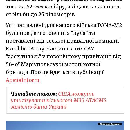
того ж 152-мм калібру, які дають дальність
стрільби до 25 кілометрів.
Усі поставлені для нашого війська DANA-M2
були нові, виготовлені з "нуля" та
поставлені від чеської приватної компанії
Excalibur Army. Частина з цих САУ
"засвітилась" у новорічному привітанні від
56-ої Маріупольської мотопіхотної
бригади. Про це йдеться в публікації
АрміяInform.
Читайте також:
США можуть
утилізувати кількасот M39 ATACMS
замість дати Україні