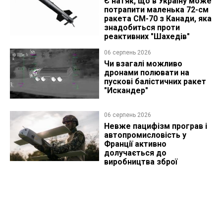
Є натяк, що в Україну може
потрапити маленька 72-см
ракета CM-70 з Канади, яка
знадобиться проти
реактивних "Шахедів"
06 серпень 2026
Чи взагалі можливо
дронами полювати на
пускові балістичних ракет
"Искандер"
06 серпень 2026
Невже пацифізм програв і
автопромисловість у
Франції активно
долучається до
виробництва зброї