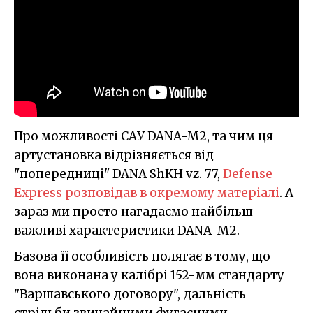
Про можливості САУ DANA-M2, та чим ця
артустановка відрізняється від
"попередниці" DANA ShKH vz. 77,
Defense
Express розповідав в окремому матеріалі
. А
зараз ми просто нагадаємо найбільш
важливі характеристики DANA-M2.
Базова її особливість полягає в тому, що
вона виконана у калібрі 152-мм стандарту
"Варшавського договору", дальність