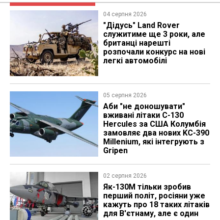
04 серпня 2026
"Дідусь" Land Rover
служитиме ще 3 роки, але
британці нарешті
розпочали конкурс на нові
легкі автомобілі
05 серпня 2026
Аби "не доношувати"
вживані літаки C-130
Hercules за США Колумбія
замовляє два нових KC-390
Millenium, які інтегрують з
Gripen
02 серпня 2026
Як-130М тільки зробив
перший політ, росіяни уже
кажуть про 18 таких літаків
для В'єтнаму, але є один