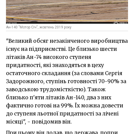
Ан-140 "Мотор Січ", жовтень 2019 року
"Великий обсяг незакінченого виробництва
існує на підприємстві. Це близько шести
літаків Ан-74 високого ступеня
придатності, які знаходяться в цеху
остаточного складання (за словами Сергія
Задорожного, ступінь готовності 70-90% за
заводською трудомісткістю). Також
близько п'яти літаків Ан-140, два з них
фактично готові на 99%. Їх можна довести
до ступеня льотної придатності за лічені
місяці", - повідомив він.
При цьому він додав, що держава, попри