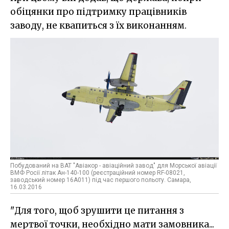
обіцянки про підтримку працівників
заводу, не квапиться з їх виконанням.
Побудований на ВАТ "Авіакор - авіаційний завод" для Морської авіації
ВМФ Росії літак Ан-140-100 (реєстраційний номер RF-08021,
заводський номер 16А011) під час першого польоту. Самара,
16.03.2016
"Для того, щоб зрушити це питання з
мертвої точки, необхідно мати замовника...