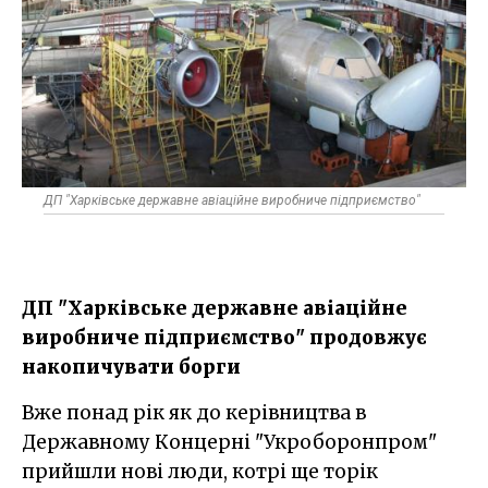
ДП "Харківське державне авіаційне виробниче підприємство"
ДП "Харківське державне авіаційне
виробниче підприємство" продовжує
накопичувати борги
Вже понад рік як до керівництва в
Державному Концерні "Укроборонпром"
прийшли нові люди, котрі ще торік