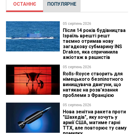
ОСТАННЄ
ПОПУЛЯРНЕ
05 серпень 2026
Після 14 років будівництва
Ізраїль врешті решт
таємно отримав нову
загадкову субмарину INS
Drakon, яка спричинила
ажіотаж в рашистів
05 серпень 2026
Rolls-Royce створить для
німецького безпілотного
винищувача двигуни, що
натякає на розв'язання
проблеми з Францією
05 серпень 2026
Нова зенітна ракета проти
"Шахедів", яку хочуть у
армії США, матиме гарні
ТТХ, але повторює ту саму
помилку