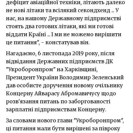
дефіцит авіаційної техніки, літають далеко
не нові літаки та всілякий секондхенд ... У
нас, на нашому Державному підприємстві
стоять два готових літаки, які ми готові
віддати Країні ... І ми не можемо вирішити
це питання", - констатував він.
Нагадаємо, 6 листопада 2019 року, після
відвідання Державних підприємств ДК
"Укроборонпром" на Харківщині,
Президент України Володимир Зеленський
дав особисте доручення новому очільнику
Концерну Айварасу Абромавичусу щодо
розв'язання питань по заборгованості
зарплатні підприємствам Концерну.
За словами нового глави "Укроборонпром",
ці питання мали бути вирішені за півроку