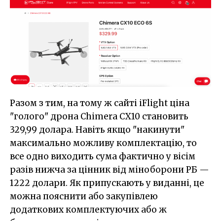
Разом з тим, на тому ж сайті iFlight ціна
"голого" дрона Chimera CX10 становить
329,99 долара. Навіть якщо "накинути"
максимально можливу комплектацію, то
все одно виходить сума фактично у вісім
разів нижча за цінник від міноборони РБ —
1222 долари. Як припускають у виданні, це
можна пояснити або закупівлею
додаткових комплектуючих або ж