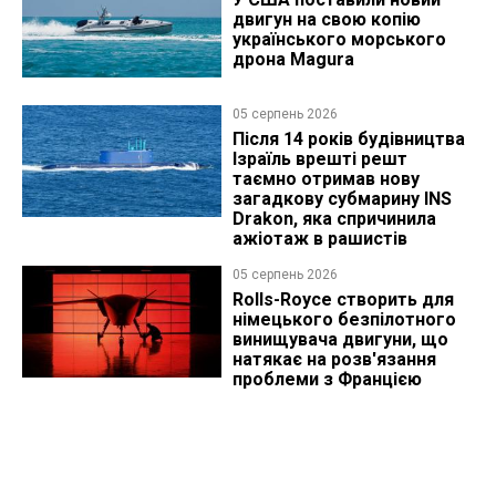
двигун на свою копію
українського морського
дрона Magura
05 серпень 2026
Після 14 років будівництва
Ізраїль врешті решт
таємно отримав нову
загадкову субмарину INS
Drakon, яка спричинила
ажіотаж в рашистів
05 серпень 2026
Rolls-Royce створить для
німецького безпілотного
винищувача двигуни, що
натякає на розв'язання
проблеми з Францією