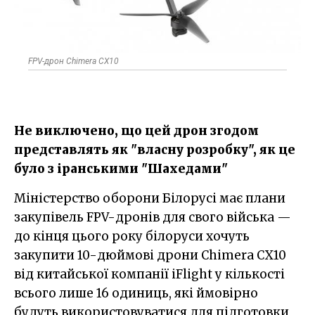
FPV-дрон Chimera CX10
Не виключено, що цей дрон згодом
представлять як "власну розробку", як це
було з іранськими "Шахедами"
Міністерство оборони Білорусі має плани
закупівель FPV-дронів для свого війська —
до кінця цього року білоруси хочуть
закупити 10-дюймові дрони Chimera CX10
від китайської компанії iFlight у кількості
всього лише 16 одиниць, які ймовірно
будуть використовуватися для підготовки