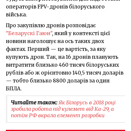
операторів FPV-дронів білоруського
війська.
Про закупівлю дронів розповідає
"Беларускі Гаюн"
, який у контексті цієї
новини наголошує на ось таких двох
фактах. Перший — це вартість, за яку
купують дрон. Так, на 16 дронів планують
витратити близько 460 тисяч білоруських
рублів або ж орієнтовно 140,5 тисяч доларів
— тобто близько 8800 доларів за один
БПЛА.
Читайте також:
Як Білорусь в 2018 році
зробила робота під кулемет від Ка-29, а
потім РФ вкрала елемент розробки