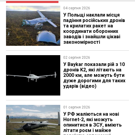
04 серпня 2026
У Польщі наклали місця
падіння російських дронів
та крилатих ракет на
координати оборонних
заводів і знайшли цікаві
закономірності
02 серпня 2026
У Baykar показали рій з 10
дронів K2, які літають на
2000 км, але можуть бути
дуже дорогими для таких
ударів (відео)
01 серпня 2026
У РФ жаліються на нові
Hornet-2, які можуть
опинитися в ЗСУ, вміють
літати роєм і майже