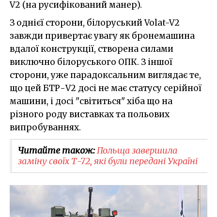
V2 (на русифікований манер).
З однієї сторони, білоруський Volat-V2
завжди привертає увагу як бронемашина
вдалої конструкції, створена силами
виключно білоруського ОПК. З іншої
сторони, уже парадоксальним виглядає те,
що цей БТР-V2 досі не має статусу серійної
машини, і досі "світиться" хіба що на
різного роду виставках та польових
випробуваннях.
Читайте також:
Польща завершила
заміну своїх Т-72, які були передані Україні