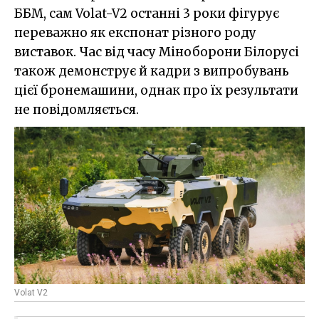
ББМ, сам Volat-V2 останні 3 роки фігурує
переважно як експонат різного роду
виставок. Час від часу Міноборони Білорусі
також демонструє й кадри з випробувань
цієї бронемашини, однак про їх результати
не повідомляється.
Volat V2