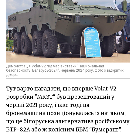
Демонстрація Volat-V2 під час виставки "Национальная
безопасность. Беларусь-2024", червень 2024 року, фото з відкритих
джерел
Тут варто нагадати, що вперше Volat-V2
розробки "МКЗТ" був презентований у
червні 2021 року, і вже тоді ця
бронемашина позиціонувалась із натяком,
що це білоруська альтернатива російському
БТР-82А або ж колісним ББМ "Бумеранг".