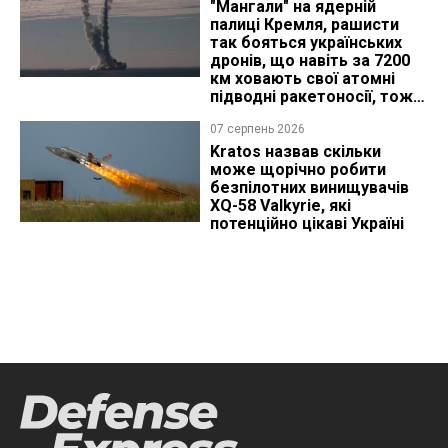
"Мангали" на ядерній
палиці Кремля, рашисти
так бояться українських
дронів, що навіть за 7200
км ховають свої атомні
підводні ракетоносії, тож
що видно з космосу
07 серпень 2026
Kratos назвав скільки
може щорічно робити
безпілотних винищувачів
XQ-58 Valkyrie, які
потенційно цікаві Україні