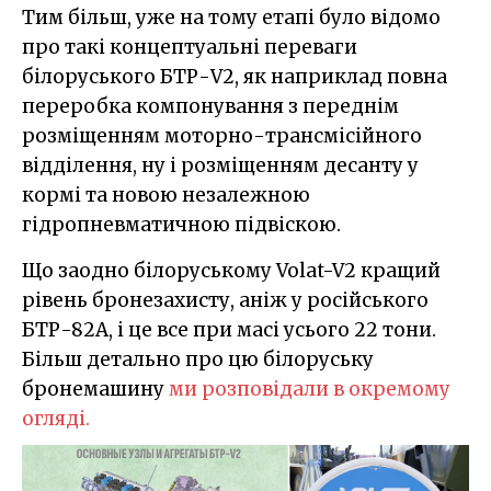
Тим більш, уже на тому етапі було відомо
про такі концептуальні переваги
білоруського БТР-V2, як наприклад повна
переробка компонування з переднім
розміщенням моторно-трансмісійного
відділення, ну і розміщенням десанту у
кормі та новою незалежною
гідропневматичною підвіскою.
Що заодно білоруському Volat-V2 кращий
рівень бронезахисту, аніж у російського
БТР-82А, і це все при масі усього 22 тони.
Більш детально про цю білоруську
бронемашину
ми розповідали в окремому
огляді.