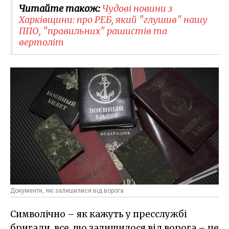
Читайте також:
Чудові новини з
Харківщини: про РЕБ, який "глушив" нашу
ППО, "правильних" рашистів та
вертоліт
Документи, які залишилися від ворога
Символічно – як кажуть у пресслужбі
бригади, все, що залишилося від ворога – це