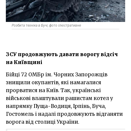
Розбита техніка в Бучі, фото ілюстративне
ЗСУ продовжують давати ворогу відсіч
на Київщині
Бійці 72 ОМБр ім. Чорних Запорожців
знищили окупантів, які намагалися
прорватися на Київ. Так, українські
військові влаштували рашистам котел у
напрямку Пуща-Водиця, Ірпінь, Буча,
Гостомель і надалі продовжують відганяти
ворога від столиці України.