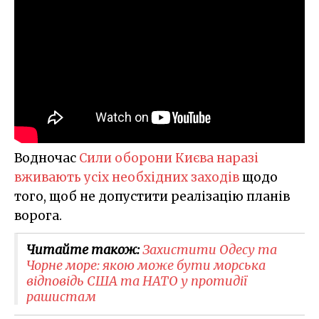
Водночас
Сили оборони Києва наразі
вживають усіх необхідних заходів
щодо
того, щоб не допустити реалізацію планів
ворога.
Читайте також:
Захистити Одесу та
Чорне море: якою може бути морська
відповідь США та НАТО у протидії
рашистам