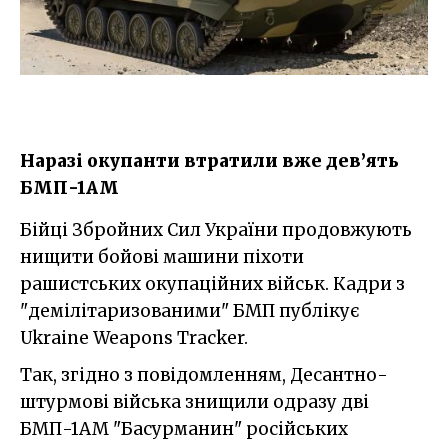
Наразі окупанти втратили вже дев’ять
БМП-1АМ
Бійці Збройних Сил України продовжують
нищити бойові машини піхоти
рашистських окупаційних військ. Кадри з
"демілітаризованими" БМП публікує
Ukraine Weapons Tracker.
Так, згідно з повідомленням, Десантно-
штурмові війська знищили одразу дві
БМП-1АМ "Басурманин" російських