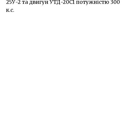
25У-2 та двигун УТД-20С1 потужністю 300
к.с.