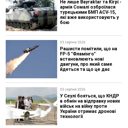
Не лише Bayraktar та Kirpi -
армія Сомалі озброїлася
турецькими БМП ACV-15,
які вже використовують у
бою
03 серпня 2026
Рашисти помітили, що на
FP-5 "Фламінго"
встановлюють нові
двигуни, про який саме
йдеться та що це дає
03 серпня 2026
У Сеулі бояться, що КНДР
в обмін на відправку нових
військ на війну проти
України отримає дронові
технології