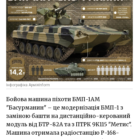
Інфографіка АрміяInform
Бойова машина піхоти БМП-1АМ
"Басурманин" – це модернізація БМП-1 з
заміною башти на дистанційно-керований
модуль від БТР-82А та з ПТРК 9К115 "Метис".
Машина отримала радіостанцію Р-168-