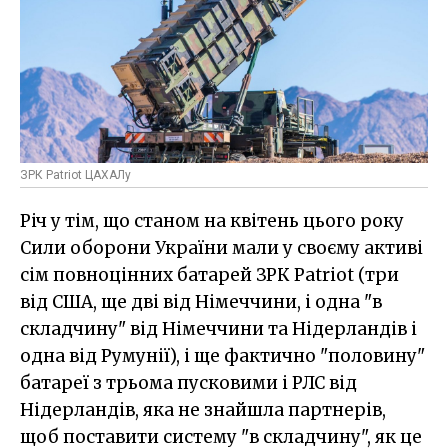
ЗРК Patriot ЦАХАЛу
Річ у тім, що станом на квітень цього року
Сили оборони України мали у своєму активі
сім повноцінних батарей ЗРК Patriot (три
від США, ще дві від Німеччини, і одна "в
складчину" від Німеччини та Нідерландів і
одна від Румунії), і ще фактично "половину"
батареї з трьома пусковими і РЛС від
Нідерландів, яка не знайшла партнерів,
щоб поставити систему "в складчину", як це