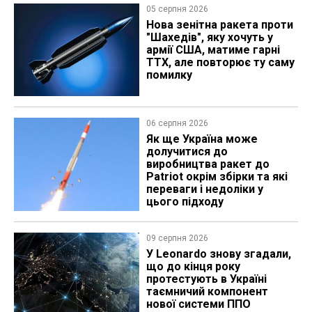
05 серпня 2026
Нова зенітна ракета проти
"Шахедів", яку хочуть у
армії США, матиме гарні
ТТХ, але повторює ту саму
помилку
06 серпня 2026
Як ще Україна може
долучитися до
виробництва ракет до
Patriot окрім збірки та які
переваги і недоліки у
цього підходу
09 серпня 2026
У Leonardo знову згадали,
що до кінця року
протестують в Україні
таємничий компонент
нової системи ППО