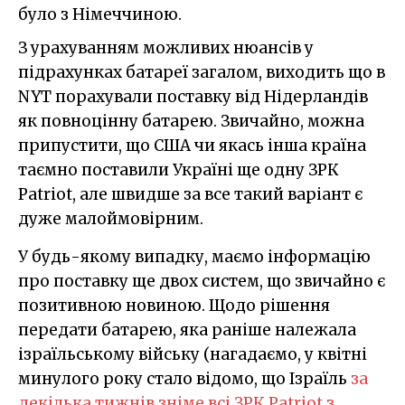
було з Німеччиною.
З урахуванням можливих нюансів у
підрахунках батареї загалом, виходить що в
NYT порахували поставку від Нідерландів
як повноцінну батарею. Звичайно, можна
припустити, що США чи якась інша країна
таємно поставили Україні ще одну ЗРК
Patriot, але швидше за все такий варіант є
дуже малоймовірним.
У будь-якому випадку, маємо інформацію
про поставку ще двох систем, що звичайно є
позитивною новиною. Щодо рішення
передати батарею, яка раніше належала
ізраїльському війську (нагадаємо, у квітні
минулого року стало відомо, що Ізраїль
за
декілька тижнів зніме всі ЗРК Patriot з