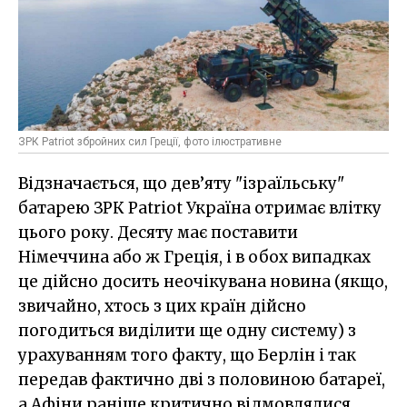
ЗРК Patriot збройних сил Греції, фото ілюстративне
Відзначається, що дев’яту "ізраїльську"
батарею ЗРК Patriot Україна отримає влітку
цього року. Десяту має поставити
Німеччина або ж Греція, і в обох випадках
це дійсно досить неочікувана новина (якщо,
звичайно, хтось з цих країн дійсно
погодиться виділити ще одну систему) з
урахуванням того факту, що Берлін і так
передав фактично дві з половиною батареї,
а Афіни раніше критично відмовлялися