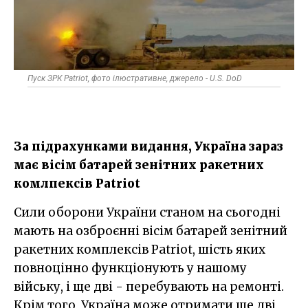
Пуск ЗРК Patriot, фото ілюстративне, джерело - U.S. DoD
За підрахунками видання, Україна зараз
має вісім батарей зенітних ракетних
комлпексів Patriot
Сили оборони України станом на сьогодні
мають на озброєнні вісім батарей зенітний
ракетних комплексів Patriot, шість яких
повноцінно функціонують у нашому
війську, і ще дві - перебувають на ремонті.
Крім того, Україна може отримати ще дві