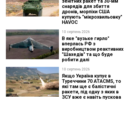
зенітних ракет та 30-мм
снарядів для збиття
дронів, морпіхи США
купують "мікрохвильовку"
HAVOC
10 серпень 2026
В яке "вузьке гирло"
вперлась РФ з
виробництвом реактивних
"Шахедів" та що буде
робити далі
10 серпень 2026
Якщо Україна купує в
Туреччини 70 ATACMS, то
які там ще є балістичні
ракети, під одну з яких в
ЗСУ вже є навіть пускова