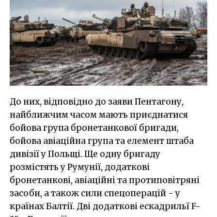
До них, відповідно до заяви Пентагону,
найближчим часом мають приєднатися
бойова група бронетанкової бригади,
бойова авіаційна група та елемент штаба
дивізії у Польщі. Ще одну бригаду
розмістять у Румунії, додаткові
бронетанкові, авіаційні та протиповітряні
засоби, а також сили спецоперацій - у
країнах Балтії. Дві додаткові ескадрильї F-