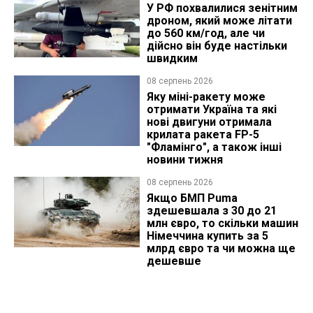
У РФ похвалилися зенітним
дроном, який може літати
до 560 км/год, але чи
дійсно він буде настільки
швидким
08 серпень 2026
Яку міні-ракету може
отримати Україна та які
нові двигуни отримала
крилата ракета FP-5
"Фламінго", а також інші
новини тижня
08 серпень 2026
Якщо БМП Puma
здешевшала з 30 до 21
млн євро, то скільки машин
Німеччина купить за 5
млрд євро та чи можна ще
дешевше