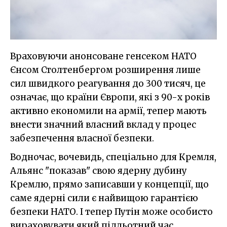
Враховуючи анонсоване генсеком НАТО
Єнсом Столтенбергом розширення лише
сил швидкого реагування до 300 тисяч, це
означає, що країни Європи, які з 90-х років
активно економили на армії, тепер мають
внести значний власний вклад у процес
забезпечення власної безпеки.
Водночас, вочевидь, спеціально для Кремля,
Альянс "показав" свою ядерну дубину
Кремлю, прямо записавши у концепції, що
саме ядерні сили є найвищою гарантією
безпеки НАТО. І тепер Путін може особисто
вираховувати який підльотний час