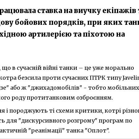
рацювала ставка на виучку екіпажів 
ову бойових порядків, при яких тан
хідною артилерією та піхотою на
 що в сучасній війні танки – це уже морально
 котра безсила проти сучасних ПТРК типу Javeli
зе" або ж "джихадомобілів" - тобто мобільни
ного роду протитанковим озброєнням.
ння і породжують ті схеми критики, котрі різно
ть для "дискурсивного розгрому" програм по
актичній "реанімації" танка "Оплот".