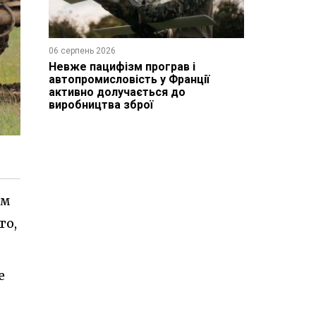
06 серпень 2026
Невже пацифізм програв і
автопромисловість у Франції
активно долучається до
виробництва зброї
им
то,
е