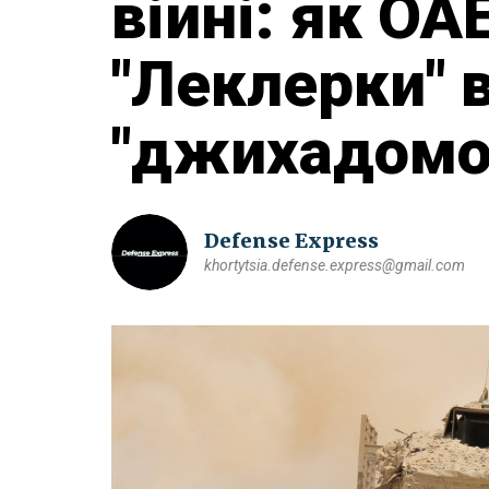
війні: як ОА
"Леклерки" 
"джихадомоб
Defense Express
khortytsia.defense.express@gmail.com