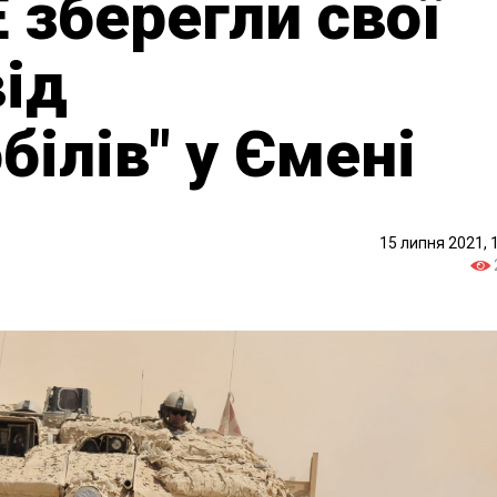
Е зберегли свої
від
ілів" у Ємені
15 липня 2021, 