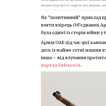
екіпажі іноді просто кидали свої машини, що
Як "позитивний" приклад про
взяти взірець Об’єднаних Ар
була однієї із сторін війни у 
Армія ОАЕ під час цієї кампа
десь із майже сотні машин вт
інша – від влучання протита
портал Defence24
.