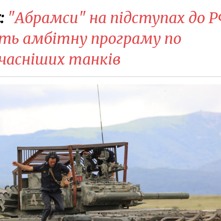
:
"Абрамси" на підступах до Р
ть амбітну програму по
учасніших танків