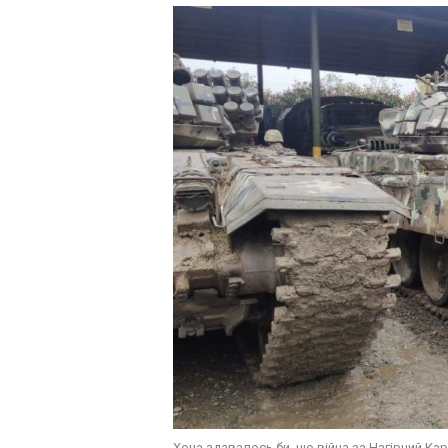
Хоча здавалось би, що війна за Нагірний Кар