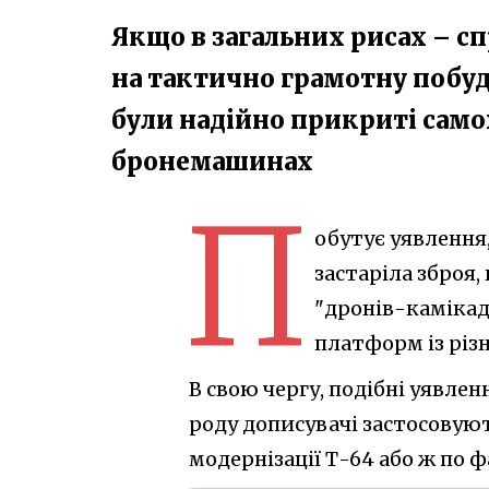
Якщо в загальних рисах – сп
на тактично грамотну побуд
були надійно прикриті само
бронемашинах
П
обутує уявлення,
застаріла зброя,
"дронів-камікад
платформ із різ
В свою чергу, подібні уявле
роду дописувачі застосовую
модернізації Т-64 або ж по ф