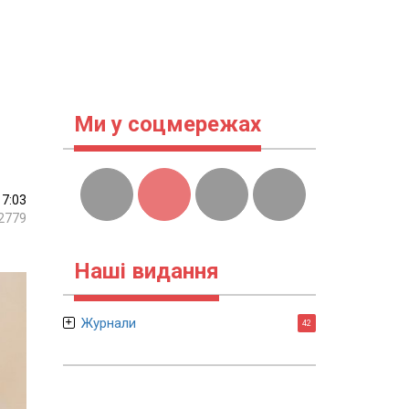
Ми у соцмережах
17:03
2779
Наші видання
Журнали
42