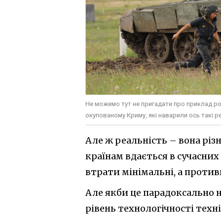
Не можемо тут не пригадати про приклад ро
окупованому Криму, які наварили ось такі ре
Але ж реальність – вона рі
країнам вдається в сучасни
втрати мінімальні, а против
Але якби це парадоксально н
рівень технологічності техні