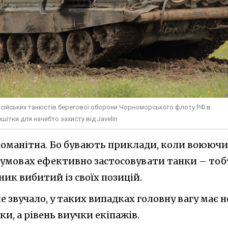
сійських танкістів берегової оборони Чорноморського флоту РФ в
шітки для начебто захисту від Javelin
зноманітна. Бо бувають приклади, коли воююч
х умовах ефективно застосовувати танки – тоб
ник вибитий із своїх позицій.
е звучало, у таких випадках головну вагу має н
ки, а рівень виучки екіпажів.