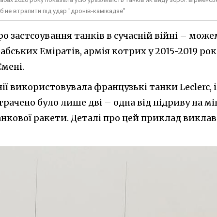
б не втрапити під удар "дронів-камікадзе"
 застсоування танків в сучасній війні – може
абських Еміратів, армія котрих у 2015-2019 ро
Ємені.
нії використовувала французькі танки Leclerc, і
рачено було лише дві – одна від підриву на мін
нкової ракети. Деталі про цей приклад виклав