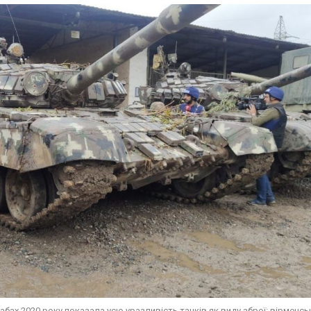
абах 2020 року показала усю уразливість танків як виду зброї: вірменсь