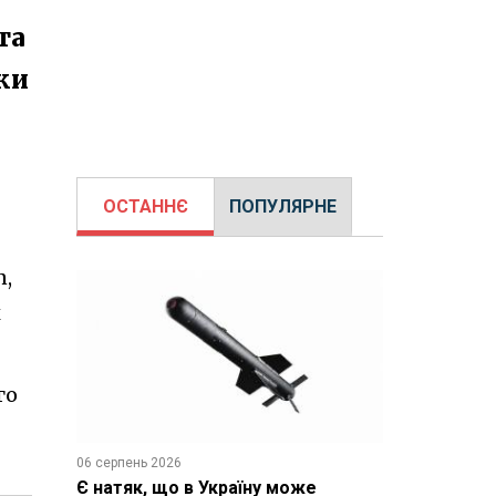
та
ки
ОСТАННЄ
ПОПУЛЯРНЕ
n,
х
го
06 серпень 2026
Є натяк, що в Україну може