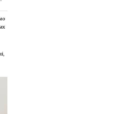
мо
ках
і,