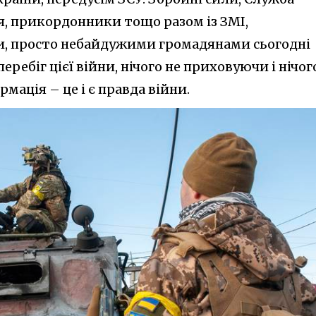
я, прикордонники тощо разом із ЗМІ,
и, просто небайдужими громадянами сьогодні
ребіг цієї війни, нічого не приховуючи і нічог
ація – це і є правда війни.