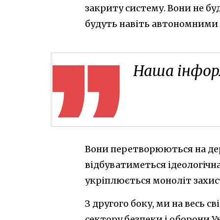
закриту систему. Вони не бу
будуть навіть автономними 
Наша інформа
Вони перетворюються на дер
відбуватиметься ідеологічна
укріплюється моноліт захист
З другого боку, ми на весь с
сектору безпеки і оборони У