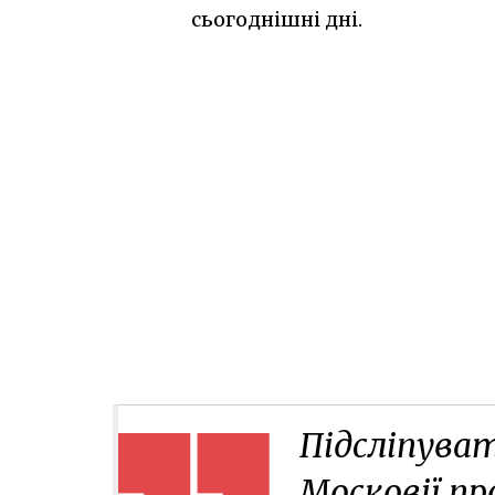
сьогоднішні дні.
Підсліпуват
Московії пр