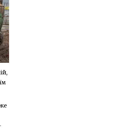
ій,
їм
йже
-