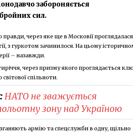
законодавчо забороняється
бройних сил.
о правди, через яке ще в Московії проглядалася
ії, з гуркотом зачинилося. На цьому історично
ерії – назавжди.
иріччя, через призму якого проглядається кл
 світової спільноти.
:
НАТО не зважується
польотну зону над Україною
ії зганяють армію та спецслужби в одну, щільно