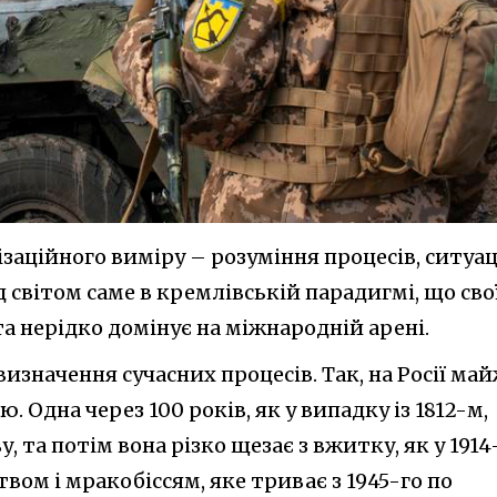
заційного виміру – розуміння процесів, ситуац
д світом саме в кремлівській парадигмі, що сво
а нерідко домінує на міжнародній арені.
изначення сучасних процесів. Так, на Росії ма
. Одна через 100 років, як у випадку із 1812-м,
, та потім вона різко щезає з вжитку, як у 1914
вом і мракобіссям, яке триває з 1945-го по