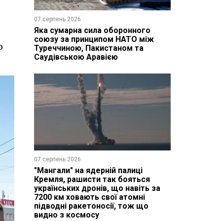
07 серпень 2026
Яка сумарна сила оборонного
союзу за принципом НАТО між
о
Туреччиною, Пакистаном та
Саудівською Аравією
07 серпень 2026
"Мангали" на ядерній палиці
Кремля, рашисти так бояться
українських дронів, що навіть за
7200 км ховають свої атомні
підводні ракетоносії, тож що
видно з космосу