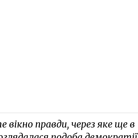
е вікно правди, через яке ще в
оглядалася подоба демократії,