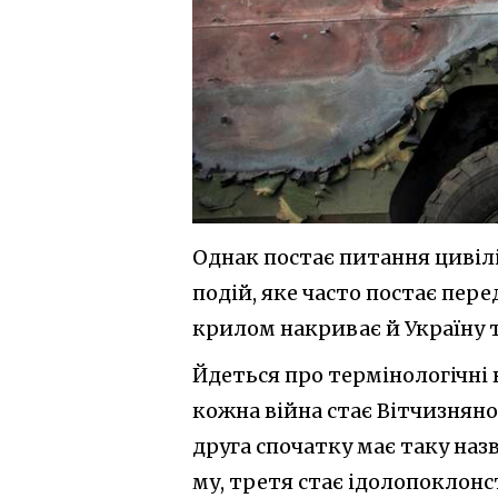
Однак постає питання цивілі
подій, яке часто постає пере
крилом накриває й Україну т
Йдеться про термінологічні в
кожна війна стає Вітчизняною
друга спочатку має таку назву
му, третя стає ідолопоклонст