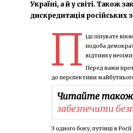
Україні, а й у світі. Також 
дискредитація російських з
П
ідсліпувате вікн
подоба демократ
відтинку неоімп
Перед нами прот
до перспективи майбутнього
Читайте також
забезпечити без
З одного боку, путінці в Рос