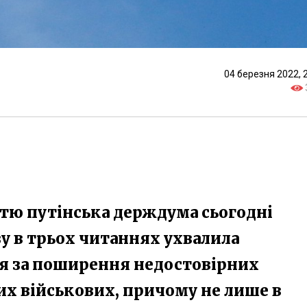
04 березня 2022, 
стю путінська держдума сьогодні
азу в трьох читаннях ухвалила
я за поширення недостовірних
ких військових, причому не лише в