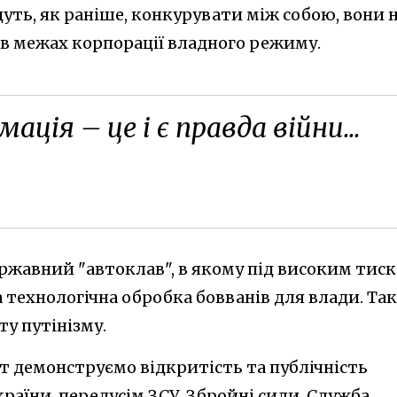
дуть, як раніше, конкурувати між собою, вони 
в межах корпорації владного режиму.
ція – це і є правда війни...
жавний "автоклав", в якому під високим тис
 технологічна обробка бовванів для влади. Так
у путінізму.
віт демонструємо відкритість та публічність
країни, передусім ЗСУ. Збройні сили, Служба