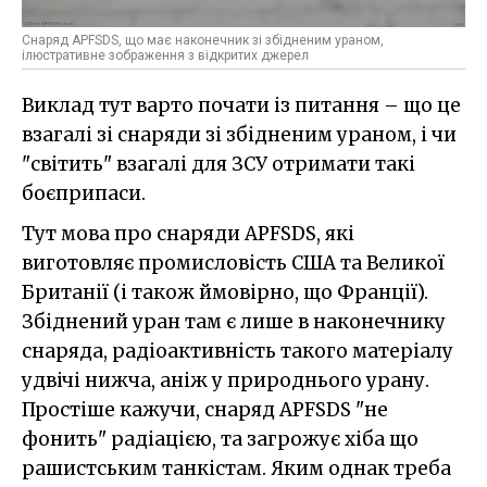
Снаряд APFSDS, що має наконечник зі збідненим ураном,
ілюстративне зображення з відкритих джерел
Виклад тут варто почати із питання – що це
взагалі зі снаряди зі збідненим ураном, і чи
"світить" взагалі для ЗСУ отримати такі
боєприпаси.
Тут мова про снаряди APFSDS, які
виготовляє промисловість США та Великої
Британії (і також ймовірно, що Франції).
Збіднений уран там є лише в наконечнику
снаряда, радіоактивність такого матеріалу
удвічі нижча, аніж у природнього урану.
Простіше кажучи, снаряд APFSDS "не
фонить" радіацією, та загрожує хіба що
рашистським танкістам. Яким однак треба