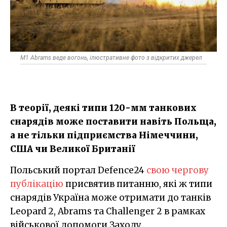
M1 Abrams веде вогонь, ілюстративне фото з відкритих джерел
В теорії, деякі типи 120-мм танкових
снарядів може поставити навіть Польща,
а не тільки підприємства Німеччини,
США чи Великої Британії
Польський портал Defence24
свою чергову
публікацію
присвятив питанню, які ж типи
снарядів Україна може отримати до танків
Leopard 2, Abrams та Challenger 2 в рамках
військової допомоги Заходу.