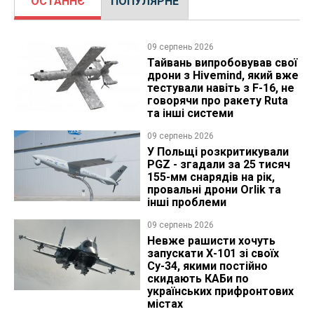
ОСТАННЄ
ПОПУЛЯРНЕ
09 серпень 2026
Тайвань випробовував свої
дрони з Hivemind, який вже
тестували навіть з F-16, не
говорячи про ракету Ruta
та інші системи
09 серпень 2026
У Польщі розкритикували
PGZ - згадали за 25 тисяч
155-мм снарядів на рік,
провальні дрони Orlik та
інші проблеми
09 серпень 2026
Невже рашисти хочуть
запускати Х-101 зі своїх
Су-34, якими постійно
скидають КАБи по
українських прифронтових
містах