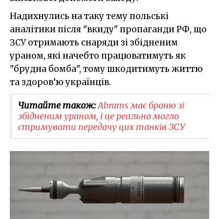
Надихнулись на таку тему польські
аналітики після "вкиду" пропаганди РФ, що
ЗСУ отримають снаряди зі збідненим
ураном, які начебто працюватимуть як
"брудна бомба", тому шкодитимуть життю
та здоров’ю українців.
Читайте також:
Abrams має броню зі
збідненим ураном, і це реально могло
стримувати передачу цих танків ЗСУ