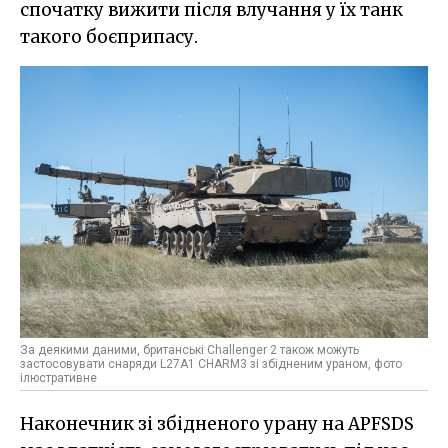
спочатку вижити після влучання у їх танк
такого боєприпасу.
За деякими даними, британські Challenger 2 також можуть
застосовувати снаряди L27A1 CHARM3 зі збідненим ураном, фото
ілюстративне
Наконечник зі збідненого урану на APFSDS