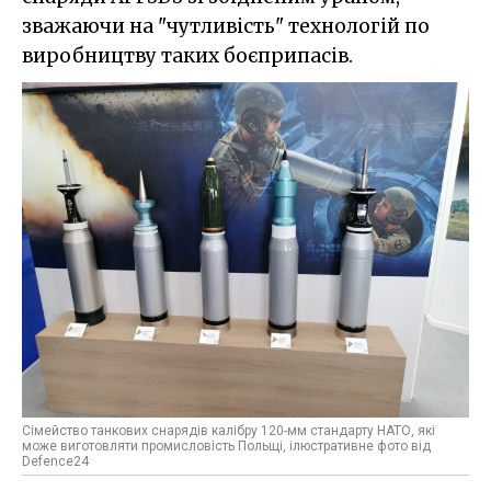
зважаючи на "чутливість" технологій по
виробництву таких боєприпасів.
Сімейство танкових снарядів калібру 120-мм стандарту НАТО, які
може виготовляти промисловість Польщі, ілюстративне фото від
Defence24