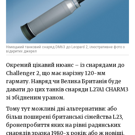
Німецький танковий снаряд DM63 до Leopard 2, ілюстративне фото з
відкритих джерел
Окремий цікавий нюанс – із снарядами до
Challenger 2, що має нарізну 120-мм
гармату. Навряд чи Велика Британія буде
давати до цих танків снаряди L27A1 CHARM3
зі збідненим ураном.
Тому тут можливі дві альтернативи: або
більш поширені британські сімейства L23,
бронепробиття яких на рівні радянських
снарядів зразка 1980-х років; або ж новіші,