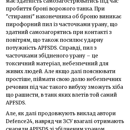
має здатність самозагострюватись під час
пробиття броні ворожого танка. При
"стиранні" наконечника об броню виникає
пирофорний пил із часточками урану, що
здатний самозагорятись при контакті з
повітрям, що також посилює ударну
потужність APFSDS. Справді, пил з
часточками збідненого урану – це
токсичний матеріал, небезпечний для
живих людей. Але якщо далі пояснювати
простіше, піймати свою долю небезпечних
речовин під час такого вибуху зможуть хіба
що рашисти, в танк яких влетів той самий
APFSDS.
Але, як далі продовжують виклад автори
Defence24, навряд чи ЗСУ взагалі отримають
снаряди APFSDS зі збідненим ураном,