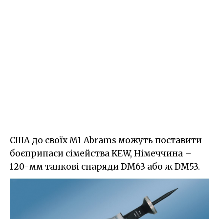
США до своїх M1 Abrams можуть поставити
боєприпаси сімейства KEW, Німеччина –
120-мм танкові снаряди DM63 або ж DM53.