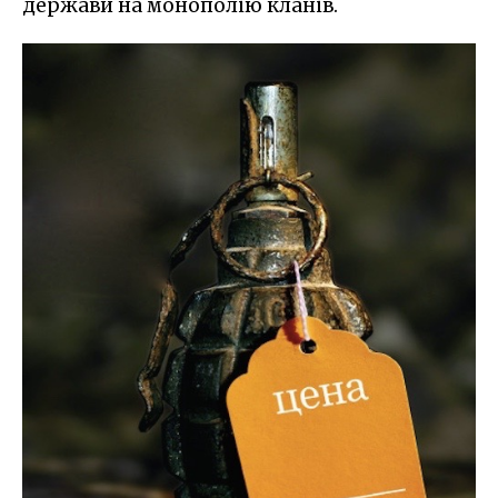
держави на монополію кланів.