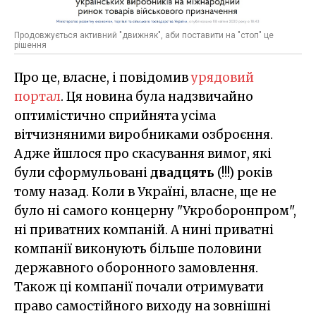
Продовжується активний "движняк", аби поставити на "стоп" це
рішення
Про це, власне, і повідомив
урядовий
портал
. Ця новина була надзвичайно
оптимістично сприйнята усіма
вітчизняними виробниками озброєння.
Адже йшлося про скасування вимог, які
були сформульовані
двадцять
(!!!) років
тому назад. Коли в Україні, власне, ще не
було ні самого концерну "Укроборонпром",
ні приватних компаній. А нині приватні
компанії виконують більше половини
державного оборонного замовлення.
Також ці компанії почали отримувати
право самостійного виходу на зовнішні