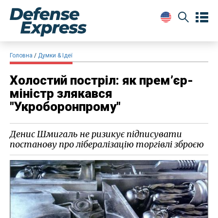
Головна
Думки & Ідеї
Холостий постріл: як прем’єр-
міністр злякався
"Укроборонпрому"
Денис Шмигаль не ризикує підписувати
постанову про лібералізацію торгівлі зброєю