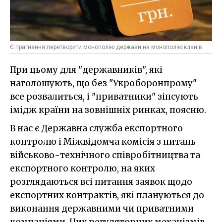
Є прагнення перетворити монополію держави на монополію кланів
При цьому для "державників", які
наголошують, що без "Укроборонпрому"
все розвалиться, і "приватники" зіпсують
імідж країни на зовнішніх ринках, поясню.
В нас є Державна служба експортного
контролю і Міжвідомча комісія з питань
військово-технічного співробітництва та
експортного контролю, на яких
розглядаються всі питання заявок щодо
експортних контрактів, які плануються до
виконання державними чи приватними
компаніями. Цих регуляторних механізмів