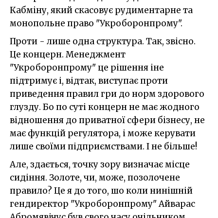
Кабміну, який скасовує рудиментарне та
монопольне право "Укроборонпрому".
Проти - лише одна структура. Так, звісно.
Це концерн. Менеджмент
"Укроборонпрому" це рішення іне
підтримує і, відтак, виступає проти
приведення правил гри до норм здорового
глузду. Бо по суті концерн не має жодного
відношення до приватної сфери бізнесу, не
має функцій регулятора, і може керувати
лише своїми підприємствами. І не більше!
Але, здається, точку зору визначає місце
сидіння. Золоте, чи, може, позолочене
правило? Це я до того, шо коли нинішній
гендиректор "Укроборонпрому" Айварас
Абромявічус був свого часу очільником