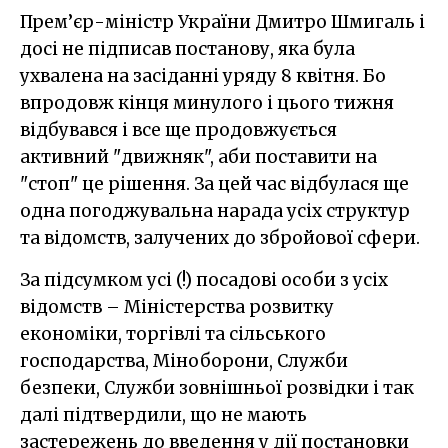
Прем’єр-міністр України Дмитро Шмигаль і
досі не підписав постанову, яка була
ухвалена на засіданні уряду 8 квітня. Бо
впродовж кінця минулого і цього тижня
відбувався і все ще продовжується
активний "движняк", аби поставити на
"стоп" це рішення. За цей час відбулася ще
одна погоджувальна нарада усіх структур
та відомств, залучених до збройової сфери.
За підсумком усі (!) посадові особи з усіх
відомств – Міністерства розвитку
економіки, торгівлі та сільського
господарства, Міноборони, Служби
безпеки, Служби зовнішньої розвідки і так
далі підтвердили, що не мають
застережень до введення у дії постановки