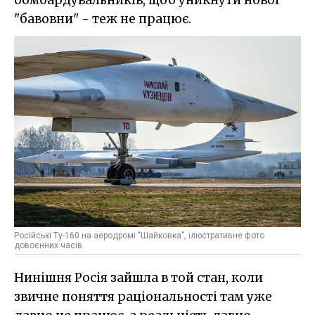
"бавовни" - теж не працює.
Російські Ту-160 на аеродромі "Шайковка", ілюстративне фото
довоєнних часів
Нинішня Росія зайшла в той стан, коли
звичне поняття раціональності там уже