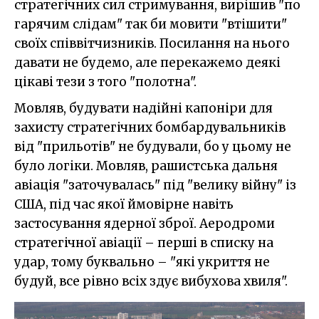
стратегічних сил стримування, вирішив "по
гарячим слідам" так би мовити "втішити"
своїх співвітчизників. Посилання на нього
давати не будемо, але перекажемо деякі
цікаві тези з того "полотна".
Мовляв, будувати надійні капоніри для
захисту стратегічних бомбардувальників
від "прильотів" не будували, бо у цьому не
було логіки. Мовляв, рашистська дальня
авіація "заточувалась" під "велику війну" із
США, під час якої ймовірне навіть
застосування ядерної зброї. Аеродроми
стратегічної авіації – перші в списку на
удар, тому буквально – "які укриття не
будуй, все рівно всіх здує вибухова хвиля".