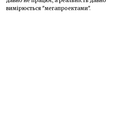
давно не працює, а реальність давно
вимірюється "мегапроектами".