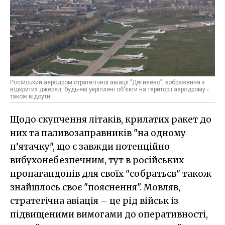
Російський аеродром стратегічної авіації "Дягилево", зображення з
відкритих джерел, будь-які укріплені об'єкти на території аеродрому -
також відсутні
Щодо скупчення літаків, крилатих ракет до
них та паливозаправників "на одному
п’ятачку", що є завжди потенційно
вибухонебезпечним, тут в російських
пропагандонів для своїх "собратьєв" також
знайшлось своє "пояснення". Мовляв,
стратегічна авіація – це рід військ із
підвищеними вимогами до оперативності,