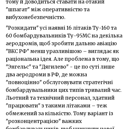
тому й доводиться ставати на отакий
"шпагат" між оперативністю та
вибухонебезпечністю.
"Розкидати" усі наявні 16 літаків Ту-160 та
60 бомбардувальників Ту-95МС на декілька
аеродромів, щоб зробити дальню авіацію
"ВКС РФ" менш уразливішою – виглядає як
раціональна ідея. Але проблема в тому, що
"Энгельс" та "Дягилево" - це по суті лише
два аеродроми в РФ, де можна
"повноцінно" обслуговувати стратегічні
бомбардувальники цих типів тривалий час.
Льотний та технічний персонал, здатний
"працювати" з такими літаками – теж
обмежений за кількістю. Тому варіант із
"розконцентрацією" важких
бомбардувальників, щоб уникнути нової