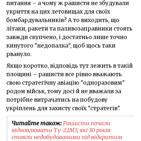
питання – а чому ж рашисти не збудували
укриття на цих летовищах для своїх
бомбардувальників? А то виходить, що
літаки, ракети та паливозаправники стоять
завжди скупчено, і достатньо лише точно
кинутого "недопалка", щоб щось таки
рвануло.
Якщо коротко, відповідь тут лежить в такій
площині – рашисти все рівно вважають
свою стратегічну авіацію "одноразовим"
родом військ, тому досі й не вважали за
потрібне витрачатись на побудову
укріплень для захисту своїх "стратегів".
Читайте також:
Рашисти почали
відновлювати Ту-22М3, які 30 років
стояли недобудованими під відкритим