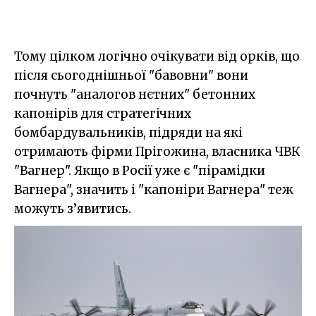
Тому цілком логічно очікувати від орків, що
після сьогоднішньої "бавовни" вони
почнуть "аналогов нєтних" бетонних
капонірів для стратегічних
бомбардувальників, підряди на які
отримають фірми Прігожина, власника ЧВК
"Вагнер". Якщо в Росії уже є "пірамідки
Вагнера", значить і "капоніри Вагнера" теж
можуть з’явитись.