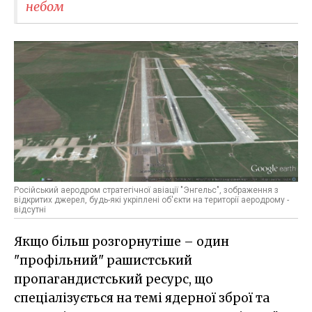
небом
Російський аеродром стратегічної авіації "Энгельс", зображення з
відкритих джерел, будь-які укріплені об'єкти на території аеродрому -
відсутні
Якщо більш розгорнутіше – один
"профільний" рашистський
пропагандистський ресурс, що
спеціалізується на темі ядерної зброї та