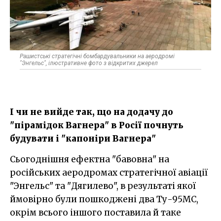
Рашистські стратегічні бомбардувальники на аеродромі
"Энгельс", ілюстративне фото з відкритих джерел
І чи не вийде так, що на додачу до
"пірамідок Вагнера" в Росії почнуть
будувати і "капоніри Вагнера"
Сьогоднішня ефектна "бавовна" на
російських аеродромах стратегічної авіації
"Энгельс" та "Дягилево", в результаті якої
ймовірно були пошкоджені два Ту-95МС,
окрім всього іншого поставила й таке