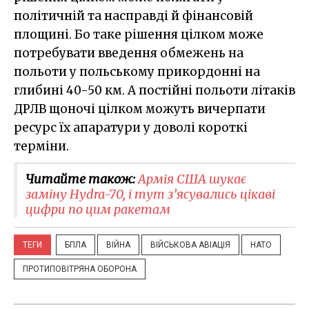
політичній та насправді й фінансовій
площині. Бо таке рішення цілком може
потребувати введення обмежень на
польоти у польському прикордонні на
глибині 40-50 км. А постійні польоти літаків
ДРЛВ щоночі цілком можуть вичерпати
ресурс їх апаратури у доволі короткі
терміни.
Читайте також:
Армія США шукає
заміну Hydra-70, і тут з’ясувались цікаві
цифри по цим ракетам
ТЕГИ
БПЛА
ВІЙНА
ВІЙСЬКОВА АВІАЦІЯ
НАТО
ПРОТИПОВІТРЯНА ОБОРОНА