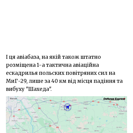
І ця авіабаза, на якій також штатно
розміщена 1-а тактична авіаційна
ескадрилья польских повітряних сил на
МиГ-29, лише за 40 км від місця падіння та
вибуху "Шахеда".