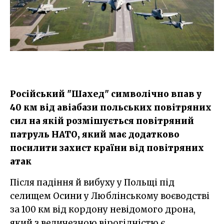
Російський "Шахед" символічно впав у
40 км від авіабази польських повітряних
сил на якій розмішується повітряний
патруль НАТО, який має додатково
посилити захист країни від повітряних
атак
Після падіння й вибуху у Польщі під
селищем Осини у Люблінському воєводстві
за 100 км від кордону невідомого дрона,
який з величезною вірогідністю є