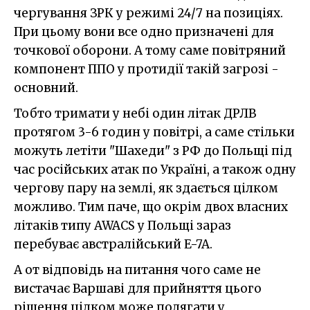
чергування ЗРК у режимі 24/7 на позиціях.
При цьому вони все одно призначені для
точкової оборони. А тому саме повітряний
компонент ППО у протидії такій загрозі -
основний.
Тобто тримати у небі один літак ДРЛВ
протягом 3-6 годин у повітрі, а саме стільки
можуть летіти "Шахеди" з РФ до Польщі під
час російських атак по Україні, а також одну
чергову пару на землі, як здається цілком
можливо. Тим паче, що окрім двох власних
літаків типу AWACS у Польщі зараз
перебуває австралійський E-7A.
А от відповідь на питання чого саме не
вистачає Варшаві для прийняття цього
рішення цілком може полягати у