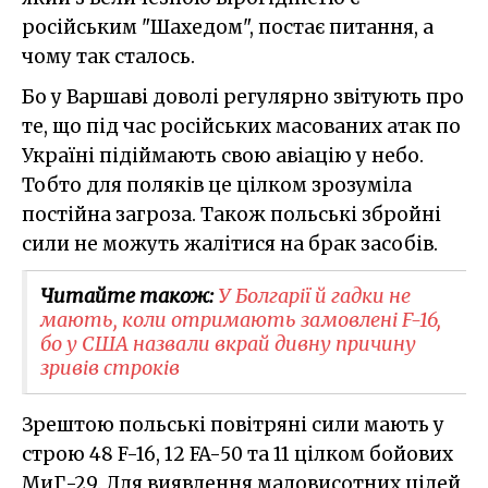
російським "Шахедом", постає питання, а
чому так сталось.
Бо у Варшаві доволі регулярно звітують про
те, що під час російських масованих атак по
Україні підіймають свою авіацію у небо.
Тобто для поляків це цілком зрозуміла
постійна загроза. Також польські збройні
сили не можуть жалітися на брак засобів.
Читайте також:
У Болгарії й гадки не
мають, коли отримають замовлені F-16,
бо у США назвали вкрай дивну причину
зривів строків
Зрештою польські повітряні сили мають у
строю 48 F-16, 12 FA-50 та 11 цілком бойових
МиГ-29. Для виявлення маловисотних цілей