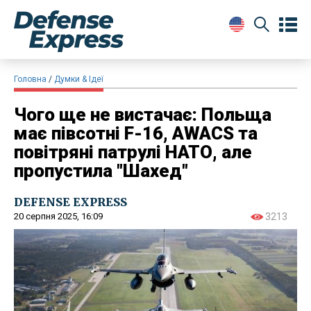
Головна
Думки & Ідеї
Чого ще не вистачає: Польща
має півсотні F-16, AWACS та
повітряні патрулі НАТО, але
пропустила "Шахед"
DEFENSE EXPRESS
20 серпня 2025, 16:09
3213