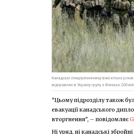
Канадські спецпризначенці вже кілька років 
відправляє в Україну групу з близько 200 ві
"Цьому підрозділу також бу
евакуації канадського дипл
вторгнення", – повідомляє
G
Ні уряд, ні канадські зброй