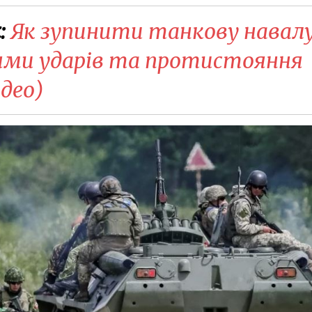
:
Як зупинити танкову навал
рями ударів та протистояння
део)