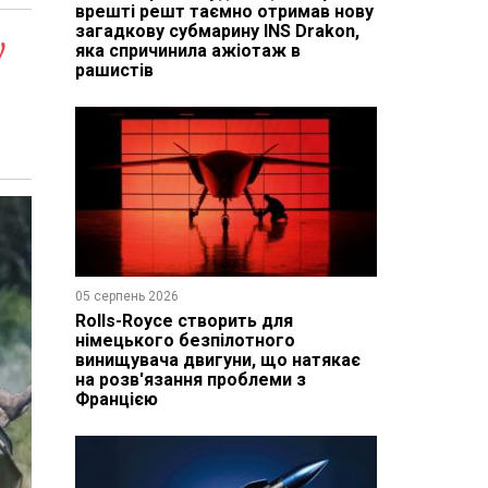
врешті решт таємно отримав нову
загадкову субмарину INS Drakon,
у
яка спричинила ажіотаж в
рашистів
05 серпень 2026
Rolls-Royce створить для
німецького безпілотного
винищувача двигуни, що натякає
на розв'язання проблеми з
Францією