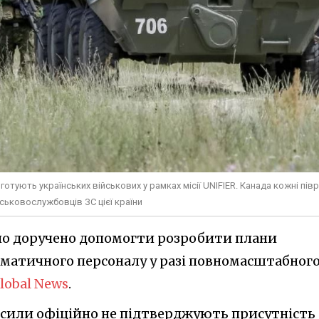
готують українських військових у рамках місії UNIFIER. Канада кожні пів
йськовослужбовців ЗС цієї країни
ло доручено допомогти розробити плани
оматичного персоналу у разі повномасштабног
lobal News
.
ні сили офіційно не підтверджують присутність