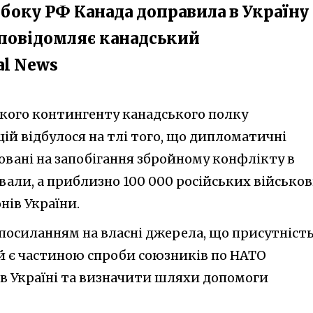
з боку РФ Канада доправила в Україну
е повідомляє канадський
al News
кого контингенту канадського полку
ій відбулося на тлі того, що дипломатичні
овані на запобігання збройному конфлікту в
вали, а приблизно 100 000 російських військо
ів України.
 посиланням на власні джерела, що присутніст
й є частиною спроби союзників по НАТО
 в Україні та визначити шляхи допомоги