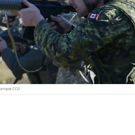
раторів ССО