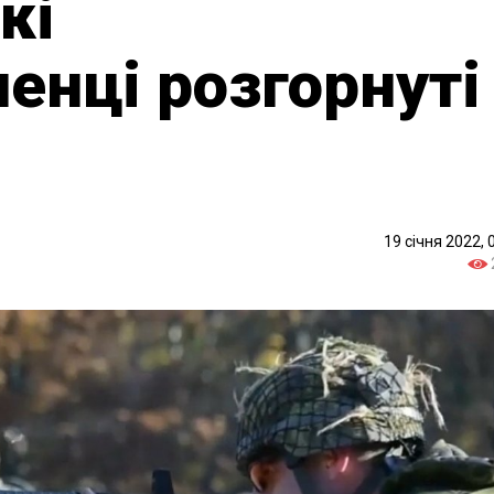
кі
енці розгорнуті
19 січня 2022, 