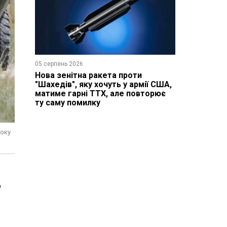
05 серпень 2026
Нова зенітна ракета проти
"Шахедів", яку хочуть у армії США,
матиме гарні ТТХ, але повторює
ту саму помилку
року
о