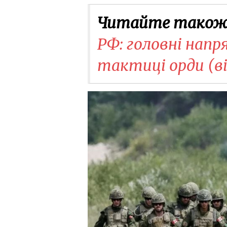
Читайте також
РФ: головні нап
тактиці орди (ві