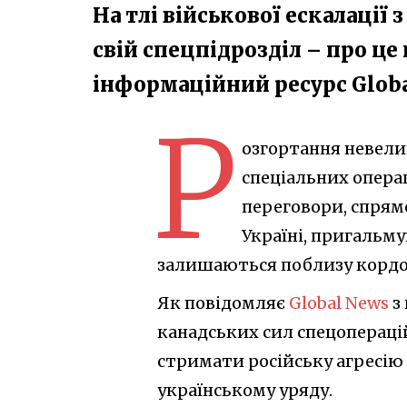
На тлі військової ескалації 
свій спецпідрозділ – про ц
інформаційний ресурс Glob
Р
озгортання невели
спеціальних операц
переговори, спрям
Україні, пригальму
залишаються поблизу кордон
Як повідомляє
Global News
з
канадських сил спецопераці
стримати російську агресію
українському уряду.