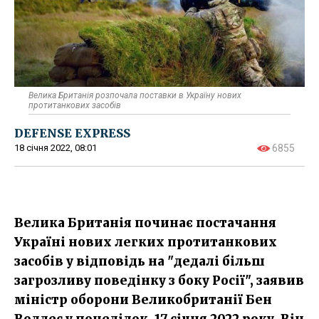
Велика Британія розпочала поставки в Україну нових
протитанкових засобів
DEFENSE EXPRESS
18 січня 2022, 08:01
6855
Велика Британія починає постачання
Україні нових легких протитанкових
засобів у відповідь на "дедалі більш
загрозливу поведінку з боку Росії", заявив
міністр оборони Великобританії Бен
Воллес у понеділок, 17 січня 2022 року. Він