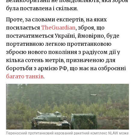
Великобританії не повідомляють, яка зброя
була поставлена і скільки.
Проте, за словами експертів, на яких
посилається
TheGuardian
, зброя, що
постачатиметься Україні, ймовірно, буде
портативною легкою протитанковою
зброєю нового покоління з радіусом дії у
кілька сотень метрів, призначеною для
боротьби з армією РФ, що має на озброєнні
багато танків
.
Переносний протитанковий керований ракетний комплекс NLAW може