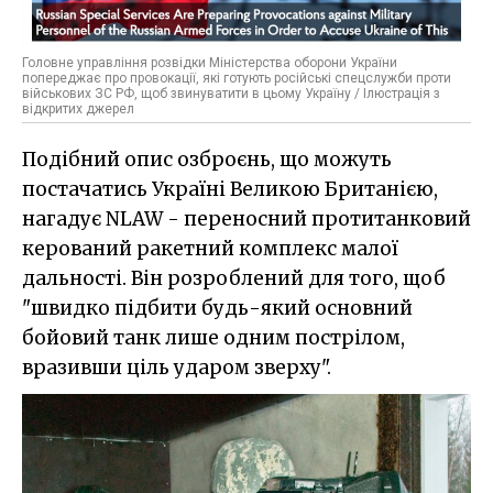
Головне управління розвідки Міністерства оборони України
попереджає про провокації, які готують російські спецслужби проти
військових ЗС РФ, щоб звинуватити в цьому Україну / Ілюстрація з
відкритих джерел
Подібний опис озброєнь, що можуть
постачатись Україні Великою Британією,
нагадує NLAW - переносний протитанковий
керований ракетний комплекс малої
дальності. Він розроблений для того, щоб
"швидко підбити будь-який основний
бойовий танк лише одним пострілом,
вразивши ціль ударом зверху".