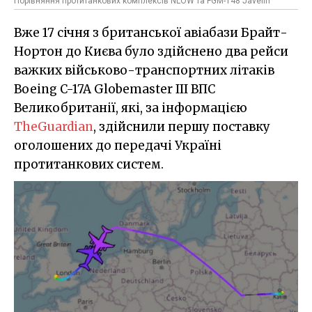
Порівняння протитанкових комплексів NLOW та FGM-148 Javelin
Вже 17 січня з британської авіабази Брайт-
Нортон до Києва було здійснено два рейси
важких військово-транспортних літаків
Boeing C-17A Globemaster III ВПС
Великобританії, які, за інформацією
TheGuardian
, здійснили першу поставку
оголошених до передачі Україні
протитанкових систем.