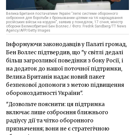
Велика Британія постачатиме Україні "легкі системи оборонного
озброєння для боротьби з броньовании цілями на тлі нарощування
російських військ на кордоні", заявив у понеділок, 17 січня, міністр
оборони Великобританії Бен Воллес / Фото: Fredrik Sandberg/TT News
Agency/AFP/Getty Images
Інформуючи законодавців у Палаті громад,
Бен Воллес підтвердив, що "у світлі дедалі
більш загрозливої поведінки з боку Росії, і
на додаток до нашої поточної підтримки,
Велика Британія надає новий пакет
безпекової допомоги з метою підвищення
обороноздатності України".
"Дозвольте пояснити: ця підтримка
включає лише озброєння ближнього
радіусу дії та чітко оборонного
призначення; вони не є стратегічною