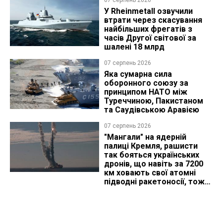
07 серпень 2026
У Rheinmetall озвучили
втрати через скасування
найбільших фрегатів з
часів Другої світової за
шалені 18 млрд
07 серпень 2026
Яка сумарна сила
оборонного союзу за
принципом НАТО між
Туреччиною, Пакистаном
та Саудівською Аравією
07 серпень 2026
"Мангали" на ядерній
палиці Кремля, рашисти
так бояться українських
дронів, що навіть за 7200
км ховають свої атомні
підводні ракетоносії, тож
що видно з космосу