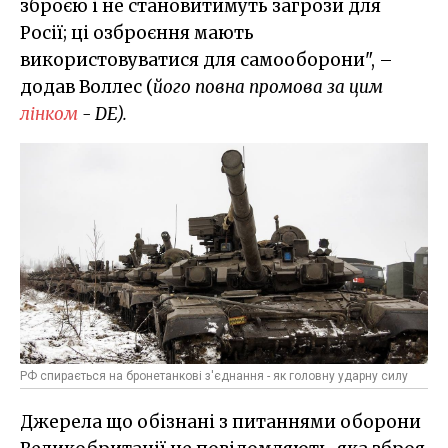
зброєю і не становитимуть загрози для
Росії; ці озброєння мають
використовуватися для самооборони", –
додав Воллес (
його повна промова за цим
лінком
- DE).
РФ спирається на бронетанкові з'єднання - як головну ударну силу
Джерела що обізнані з питаннями оборони