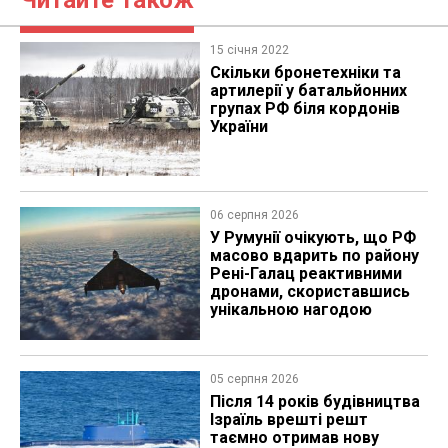
Читайте також
15 січня 2022
Скільки бронетехніки та
артилерії у батальйонних
групах РФ біля кордонів
України
06 серпня 2026
У Румунії очікують, що РФ
масово вдарить по району
Рені-Галац реактивними
дронами, скориставшись
унікальною нагодою
05 серпня 2026
Після 14 років будівництва
Ізраїль врешті решт
таємно отримав нову