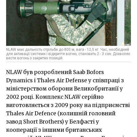
NLAW має дальність стрільби до 800 м, вага - 12,5 кг. Час, необхідний
для активації системи і відкриття вогню, становить 2 - 3 сек. Дозволяє
вести вогонь з закритих позицій.
NLAW був розроблений Saab Bofors
Dynamics і Thales Air Defense у співпраці з
міністерством оборони Великобританії у
2002 році. Комплекс NLAW серійно
виготовляється з 2009 року на підприємстві
Thales Air Defence (колишній головний
завод Short Brothers) у Белфасті у
кооперації з іншими британських