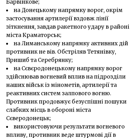
Барвінкове;
на Донецькому напрямку ворог, окрім
застосування артилерії вздовж лінії
зіткнення, завдав ракетного удару в районі
міста Краматорськ;
на Лиманському напрямку активних дій
противник не вів. Обстріляв Тетянівку,
Пришиб та Серебрянку;
на Сєвєродонецькому напрямку ворог
здійснював вогневий вплив на підрозділи
наших військ із мінометів, артилерії та
реактивних систем залпового вогню.
Противник продовжує безуспішні пошуки
слабких місць в обороні міста
Сєверодонецьк;
використовуючи результати вогневого
впливу, противник веде штурмові дії в