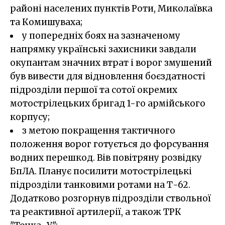
районі населених пунктів Роти, Миколаївка
та Комишуваха;
у попередніх боях на зазначеному
напрямку українські захисники завдали
окупантам значних втрат і ворог змушений
був вивести для відновлення боєздатності
підрозділи першої та сотої окремих
мотострілецьких бригад 1-го армійського
корпусу;
з метою покращення тактичного
положення ворог готується до форсування
водних перешкод. Вів повітряну розвідку
БпЛА. Планує посилити мотострілецькі
підрозділи танковими ротами на Т-62.
Додатково розгорнув підрозділи ствольної
та реактивної артилерії, а також ТРК