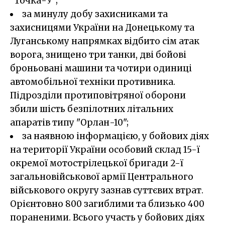
"Точка-У";
за минулу добу захисниками та
захисницями України на Донецькому та
Луганському напрямках відбито сім атак
ворога, знищено три танки, дві бойові
броньовані машини та чотири одиниці
автомобільної техніки противника.
Підрозділи протиповітряної оборони
збили шість безпілотних літальних
апаратів типу "Орлан-10";
за наявною інформацією, у бойових діях
на території України особовий склад 15-ї
окремої мотострілецької бригади 2-ї
загальновійськової армії Центрального
військового округу зазнав суттєвих втрат.
Орієнтовно 800 загиблими та близько 400
пораненими. Всього участь у бойових діях