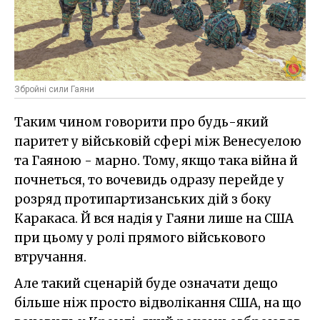
Збройні сили Гаяни
Таким чином говорити про будь-який
паритет у військовій сфері між Венесуелою
та Гаяною - марно. Тому, якщо така війна й
почнеться, то вочевидь одразу перейде у
розряд протипартизанських дій з боку
Каракаса. Й вся надія у Гаяни лише на США
при цьому у ролі прямого військового
втручання.
Але такий сценарій буде означати дещо
більше ніж просто відволікання США, на що