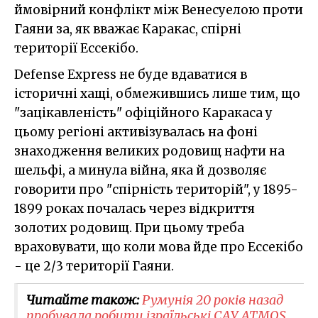
ймовірний конфлікт між Венесуелою проти
Гаяни за, як вважає Каракас, спірні
території Ессекібо.
Defense Express не буде вдаватися в
історичні хащі, обмежившись лише тим, що
"зацікавленість" офіційного Каракаса у
цьому регіоні активізувалась на фоні
знаходження великих родовищ нафти на
шельфі, а минула війна, яка й дозволяє
говорити про "спірність територій", у 1895-
1899 роках почалась через відкриття
золотих родовищ. При цьому треба
враховувати, що коли мова йде про Ессекібо
- це 2/3 території Гаяни.
Читайте також:
Румунія 20 років назад
пробувала робити ізраїльські САУ ATMOS