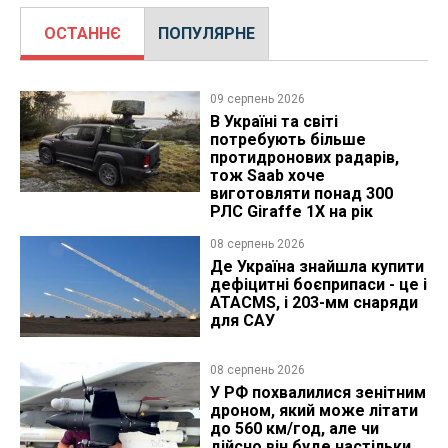
ОСТАННЄ
ПОПУЛЯРНЕ
09 серпень 2026
В Україні та світі
потребують більше
протидронових радарів,
тож Saab хоче
виготовляти понад 300
РЛС Giraffe 1X на рік
08 серпень 2026
Де Україна знайшла купити
дефіцитні боєприпаси - це і
ATACMS, і 203-мм снаряди
для САУ
08 серпень 2026
У РФ похвалилися зенітним
дроном, який може літати
до 560 км/год, але чи
дійсно він буде настільки