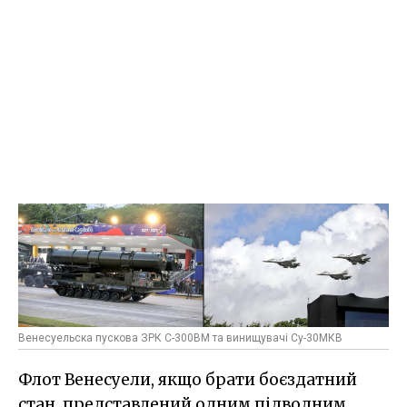
Венесуельска пускова ЗРК С-300ВМ та винищувачі Су-30МКВ
Флот Венесуели, якщо брати боєздатний
стан, представлений одним підводним