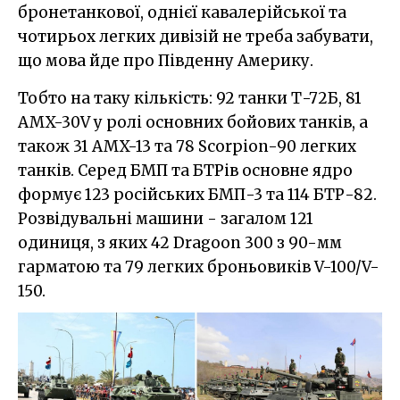
бронетанкової, однієї кавалерійської та
чотирьох легких дивізій не треба забувати,
що мова йде про Південну Америку.
Тобто на таку кількість: 92 танки Т-72Б, 81
AMX-30V у ролі основних бойових танків, а
також 31 AMX-13 та 78 Scorpion-90 легких
танків. Серед БМП та БТРів основне ядро
формує 123 російських БМП-3 та 114 БТР-82.
Розвідувальні машини - загалом 121
одиниця, з яких 42 Dragoon 300 з 90-мм
гарматою та 79 легких броньовиків V-100/V-
150.