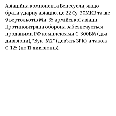
Авіаційна компонента Венесуели, якщо
брати ударну авіацію, це 22 Су-30МКВ та ще
9 вертольотів Ми-35 армійської авіації.
Протиповітряна оборона забезпечується
проданими РФ комплексами С-300ВМ (два
дивізіони), "Бук-М2" (дев'ять ЗРК), а також
С-125 (до 11 дивізіонів).