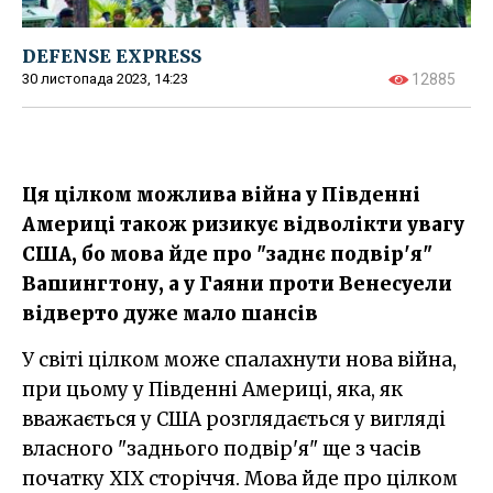
DEFENSE EXPRESS
30 листопада 2023, 14:23
12885
Ця цілком можлива війна у Південні
Америці також ризикує відволікти увагу
США, бо мова йде про "заднє подвір'я"
Вашингтону, а у Гаяни проти Венесуели
відверто дуже мало шансів
У світі цілком може спалахнути нова війна,
при цьому у Південні Америці, яка, як
вважається у США розглядається у вигляді
власного "заднього подвір'я" ще з часів
початку XIX сторіччя. Мова йде про цілком