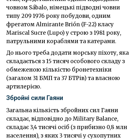
човном Sábalo, німецькі підводні човни
типу 209 1976 року побудови, одним
фрегатом Almirante Brión (F-22) класу
Mariscal Sucre (Lupo) у строю з 1981 року,
патрульними кораблями та катерами.
До нього треба додати морську піхоту, яка
складається з 15 тисяч особового складу з
обмеженою кількістю бронетехніки
(загалом 31 БМП та 37 БТРів) та власною
артилерією.
Збройні сили Гаяни
Загальна кількість збройних сил Гаяни
складає, відповідно до Military Balance,
складає 3,4 тисячі осіб (з прибизно 0,8 млн
населення), з яких 3 тисячі у сухопутних