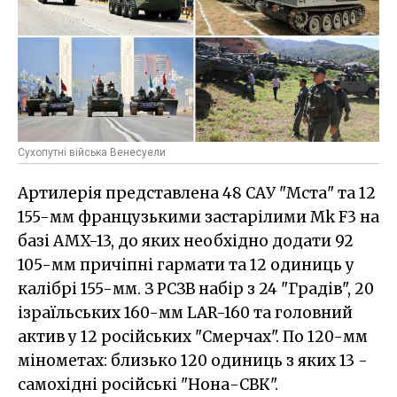
Сухопутні війська Венесуели
Артилерія представлена 48 САУ "Мста" та 12
155-мм французькими застарілими Mk F3 на
базі AMX-13, до яких необхідно додати 92
105-мм причіпні гармати та 12 одиниць у
калібрі 155-мм. З РСЗВ набір з 24 "Градів", 20
ізраїльських 160-мм LAR-160 та головний
актив у 12 російських "Смерчах". По 120-мм
мінометах: близько 120 одиниць з яких 13 -
самохідні російські "Нона-СВК".